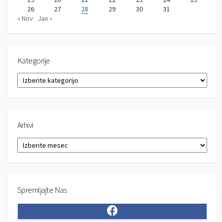
26
27
28
29
30
31
« Nov
Jan »
Kategorije
K
a
t
e
g
Arhivi
o
r
A
i
r
j
h
e
i
v
Spremljajte Nas
i
F
a