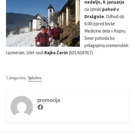
nedeljo, 8. januarja
S
O
R
na zimski
pohod v
H
D
E
I
Dražgoše
. Odhod ob
D
F
6.00 izpred bivše
D
I
Medicine dela v Kopru.
A
E
Smer pohoda bo
T
D
E
D
prilagojena vremenskim
A
razmeram. Izlet vodi
Rajko Čerin
(031/618 917).
T
E
Categories:
Splošno
promocija
F
a
c
e
b