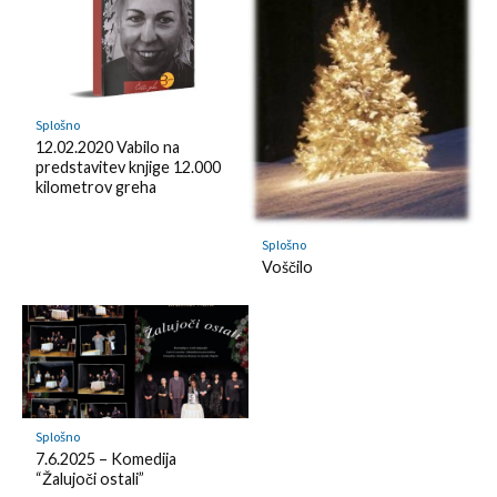
m
y
a
r
k
Splošno
12.02.2020 Vabilo na
predstavitev knjige 12.000
kilometrov greha
Splošno
Voščilo
Splošno
7.6.2025 – Komedija
“Žalujoči ostali”