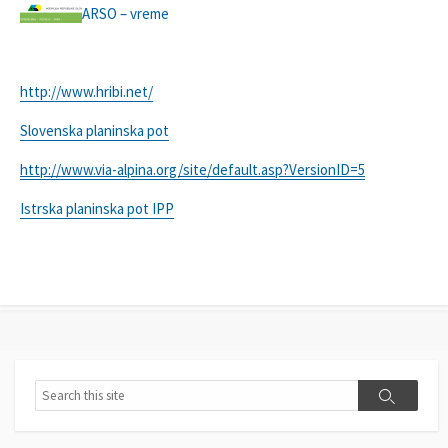
ARSO – vreme
http://www.hribi.net/
Slovenska planinska pot
http://www.via-alpina.org/site/default.asp?VersionID=5
Istrska planinska pot IPP
S
S
e
e
a
a
r