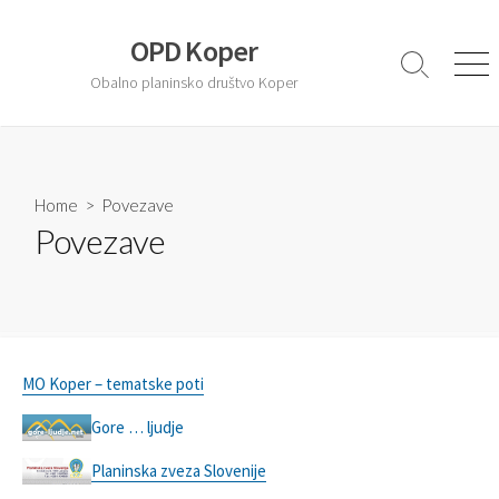
S
k
OPD Koper
i
S
M
Obalno planinsko društvo Koper
e
e
p
a
n
t
r
u
o
c
c
h
T
Home
> Povezave
o
o
Povezave
n
g
t
g
l
e
e
n
t
MO Koper – tematske poti
Gore … ljudje
Planinska zveza Slovenije