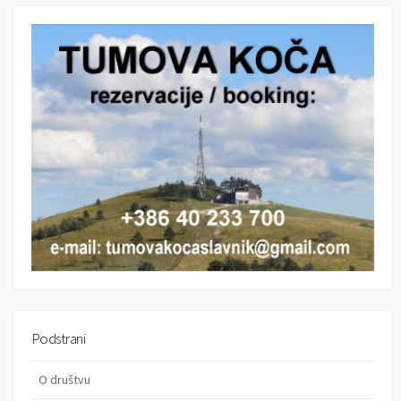
r
c
c
h
h
Podstrani
O društvu