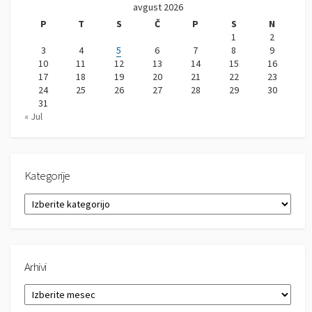
avgust 2026
P
T
S
Č
P
S
N
1
2
3
4
5
6
7
8
9
10
11
12
13
14
15
16
17
18
19
20
21
22
23
24
25
26
27
28
29
30
31
« Jul
Kategorije
K
a
t
e
g
Arhivi
o
r
A
i
r
j