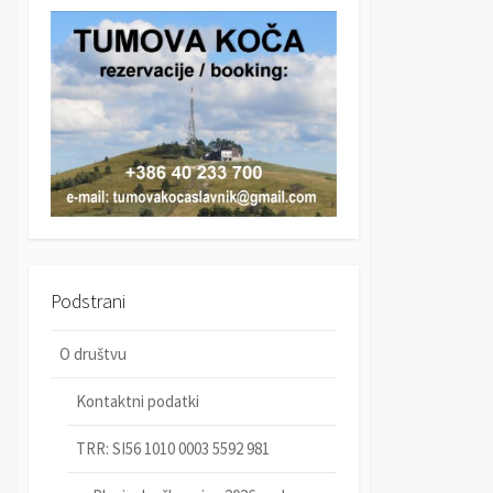
r
c
c
h
h
Podstrani
O društvu
Kontaktni podatki
TRR: SI56 1010 0003 5592 981