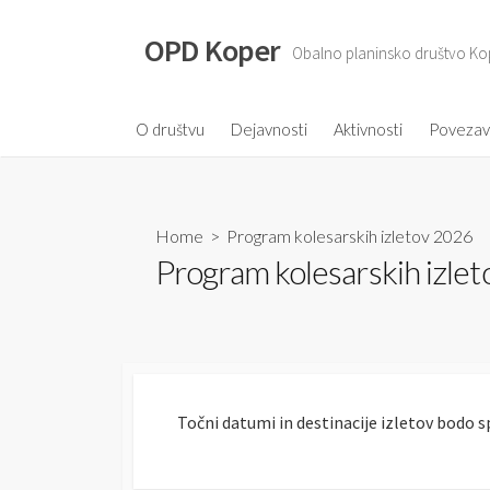
S
k
OPD Koper
Obalno planinsko društvo Ko
i
p
t
O društvu
Dejavnosti
Aktivnosti
Poveza
o
c
o
Home
> Program kolesarskih izletov 2026
n
Program kolesarskih izle
t
e
n
t
Točni datumi in destinacije izletov bodo sp