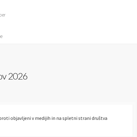
per
ve
tov 2026
roti objavljeni v medijih in na spletni strani društva