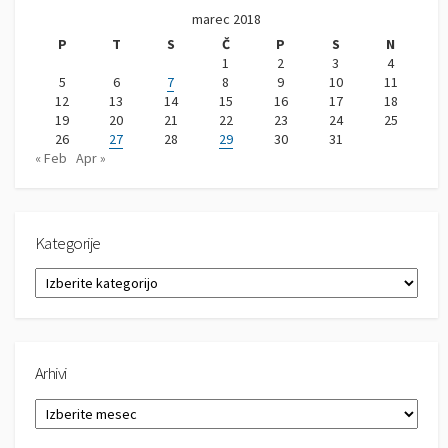
marec 2018
P
T
S
Č
P
S
N
1
2
3
4
5
6
7
8
9
10
11
12
13
14
15
16
17
18
19
20
21
22
23
24
25
26
27
28
29
30
31
« Feb
Apr »
Kategorije
K
a
t
e
g
Arhivi
o
r
A
i
r
j
h