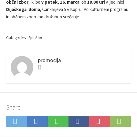
občni zbor
,
ki bo
v petek, 16. marca
ob
18.00 uri
v jedilnici
S
R
Dijaškega doma
, Cankarjeva 5 v Kopru. Po kulturnem programu
H
E
in občnem zboru bo družabno srečanje.
D
D
A
Categories:
Splošno
T
E
promocija
F
a
c
e
b
o
o
Share
k
S
S
S
S
S
S
a
u
h
h
h
a
v
b
a
a
a
v