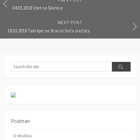
04.03.2018 Izlet na Slivnico
NEXT POST
18.03.2018 Tam kjer se Kras in Soča srečata
S
S
e
e
a
a
r
r
c
c
h
h
Podstrani
O društvu