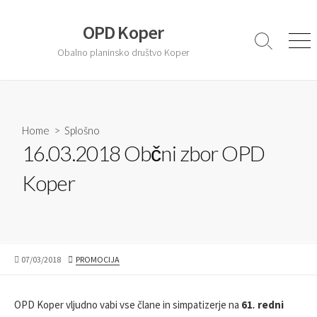
S
k
OPD Koper
i
S
M
Obalno planinsko društvo Koper
e
e
p
a
n
t
r
u
o
c
c
h
T
Home
>
Splošno
o
o
16.03.2018 Občni zbor OPD
n
g
t
g
Koper
l
e
e
n
t
P
07/03/2018
A
PROMOCIJA
U
U
B
T
L
H
OPD Koper vljudno vabi vse člane in simpatizerje na
61
.
redni
I
O