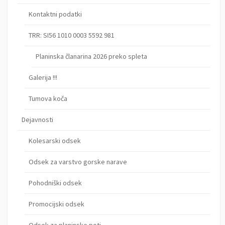
Kontaktni podatki
TRR: SI56 1010 0003 5592 981
Planinska članarina 2026 preko spleta
Galerija !!!
Tumova koča
Dejavnosti
Kolesarski odsek
Odsek za varstvo gorske narave
Pohodniški odsek
Promocijski odsek
Odsek za planinske poti