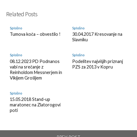
e
s
r
r
r
e
t
c
e
e
e
t
Related Posts
o
r
o
o
o
o
H
i
n
n
n
P
Splošno
Splošno
a
b
Tumova koča – obvestilo !
30.04.2017 Kresovanje na
T
L
F
o
Slavniku
t
e
w
I
a
c
e
o
i
N
c
k
Splošno
Splošno
n
n
t
E
e
e
08.12.2023 PD Podnanos
Podelitev najvišjih priznanj
a
F
t
b
t
vabi na srečanje z
PZS za 2013 v Kopru
B
e
e
o
Reinholdom Messnerjem in
o
e
Vikijem Grošljem
r
o
o
d
k
k
l
Splošno
15.05.2018 Stand-up
m
y
maratonec na Zlatorogovi
a
poti
r
k
PREV POST