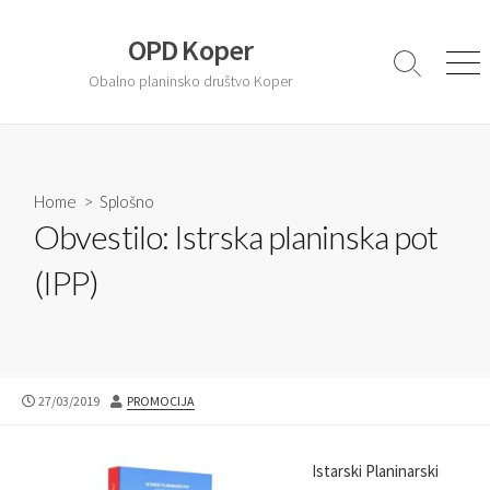
S
k
OPD Koper
i
S
M
Obalno planinsko društvo Koper
e
e
p
a
n
t
r
u
o
c
c
h
T
Home
>
Splošno
o
o
Obvestilo: Istrska planinska pot
n
g
t
g
(IPP)
l
e
e
n
t
P
27/03/2019
A
PROMOCIJA
U
U
B
T
L
H
Istarski Planinarski
I
O