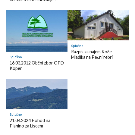
o
d
k
k
l
m
y
a
r
k
Splošno
Razpis za najem Koče
Mladika na Pečni rebri
Splošno
16.03.2012 Občni zbor OPD
Koper
Splošno
21.04.2024 Pohod na
Planino za Liscem