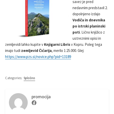
savez je pred
S
R
nedavnim predstavil 2.
H
E
dopolnjeno izdajo
D
Vodiča in dnevnika
D
po istrski planinski
A
poti
. Lično knjižico z
T
E
ustreznimi opisi in
zemljevidi lahko kupite v
Knjigarni Libris
v Kopru. Poleg tega
imajo tudi
zemljevid
Čićarija
, merilo 1:25.000. Glej:
https://www.pzs.si/novice.php?pid=13189
Categories:
Splošno
promocija
F
a
c