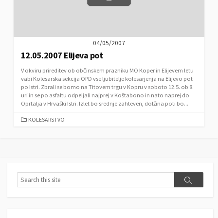
04/05/2007
12.05.2007 Elijeva pot
V okviru prireditev ob občinskem prazniku MO Koper in Elijevem letu
vabi Kolesarska sekcija OPD vse ljubitelje kolesarjenja na Elijevo pot
po Istri. Zbrali se bomo na Titovem trgu v Kopru v soboto 12.5. ob 8.
uri in se po asfaltu odpeljali najprej v Koštabono in nato naprej do
Oprtalja v Hrvaški Istri. Izlet bo srednje zahteven, dolžina poti bo...
C
KOLESARSTVO
A
T
E
G
O
R
S
S
I
e
e
E
a
a
S
r
r
c