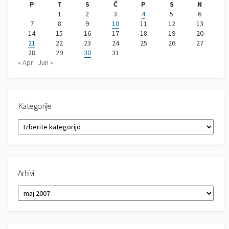
P
T
S
Č
P
S
N
1
2
3
4
5
6
7
8
9
10
11
12
13
14
15
16
17
18
19
20
21
22
23
24
25
26
27
28
29
30
31
« Apr
Jun »
Kategorije
K
a
t
e
g
Arhivi
o
r
A
i
r
j
h
e
i