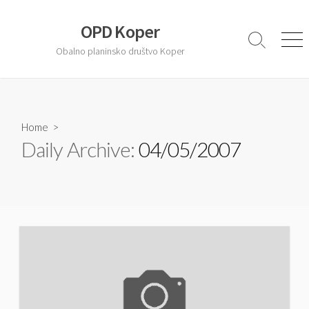
S
k
OPD Koper
i
S
M
Obalno planinsko društvo Koper
e
e
p
a
n
t
r
u
o
c
c
h
T
Home
>
o
o
Daily Archive:
04/05/2007
n
g
t
g
l
e
e
n
t