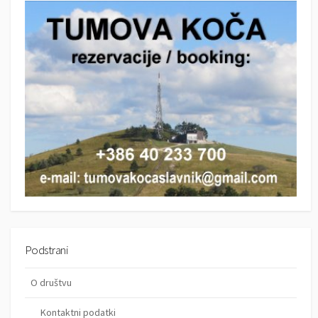
c
h
h
Podstrani
O društvu
Kontaktni podatki