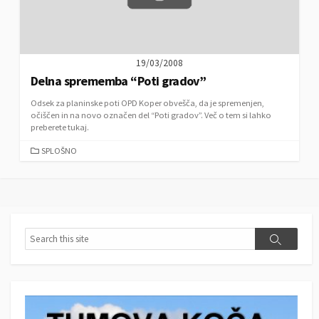
19/03/2008
Delna sprememba “Poti gradov”
Odsek za planinske poti OPD Koper obvešča, da je spremenjen,
očiščen in na novo označen del “Poti gradov”. Več o tem si lahko
preberete tukaj.
C
SPLOŠNO
A
T
E
G
O
R
S
S
I
e
e
E
a
a
S
r
r
c
c
h
h