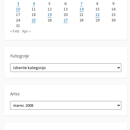
3
4
5
6
7
8
9
10
11
12
13
14
15
16
17
18
19
20
21
22
23
24
25
26
27
28
29
30
31
« Feb
Apr »
Kategorije
K
a
t
e
g
Arhivi
o
r
A
i
r
j
h
e
i
v