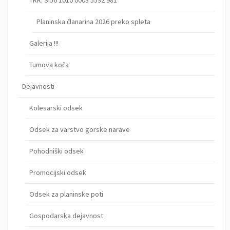
TRR: SI56 1010 0003 5592 981
Planinska članarina 2026 preko spleta
Galerija !!!
Tumova koča
Dejavnosti
Kolesarski odsek
Odsek za varstvo gorske narave
Pohodniški odsek
Promocijski odsek
Odsek za planinske poti
Gospodarska dejavnost