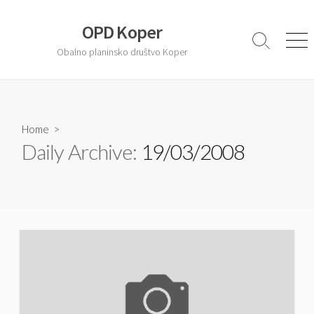
S
k
OPD Koper
i
S
M
Obalno planinsko društvo Koper
e
e
p
a
n
t
r
u
o
c
c
h
T
Home
>
o
o
Daily Archive:
19/03/2008
n
g
t
g
l
e
e
n
t