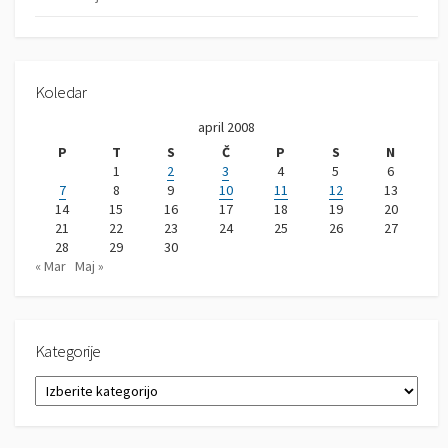
Koledar
april 2008
P
T
S
Č
P
S
N
1
2
3
4
5
6
7
8
9
10
11
12
13
14
15
16
17
18
19
20
21
22
23
24
25
26
27
28
29
30
« Mar
Maj »
Kategorije
K
a
t
e