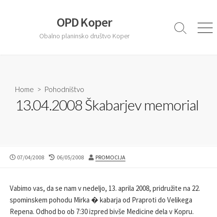
S
k
OPD Koper
i
S
M
Obalno planinsko društvo Koper
e
e
p
a
n
t
r
u
o
c
c
h
T
Home
>
Pohodništvo
o
o
13.04.2008 Škabarjev memorial
n
g
t
g
l
e
e
n
t
P
07/04/2008
L
06/05/2008
A
PROMOCIJA
U
A
U
B
S
T
L
T
H
Vabimo vas, da se nam v nedeljo, 13. aprila 2008, pridružite na 22.
I
M
O
spominskem pohodu Mirka � kabarja od Praproti do Velikega
S
O
R
Repena. Odhod bo ob 7:30 izpred bivše Medicine dela v Kopru.
H
D