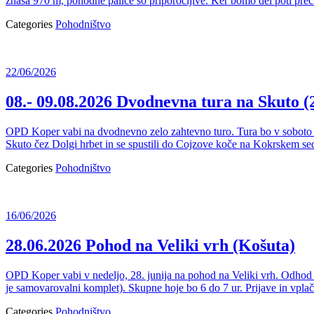
znaša 970 m, pohodne palice so priporočljive. Ker bomo del poti prečkal
Categories
Pohodništvo
22/06/2026
08.- 09.08.2026 Dvodnevna tura na Skuto 
OPD Koper vabi na dvodnevno zelo zahtevno turo. Tura bo v soboto 8.
Skuto čez Dolgi hrbet in se spustili do Cojzove koče na Kokrskem se
Categories
Pohodništvo
16/06/2026
28.06.2026 Pohod na Veliki vrh (Košuta)
OPD Koper vabi v nedeljo, 28. junija na pohod na Veliki vrh. Odhod a
je samovarovalni komplet). Skupne hoje bo 6 do 7 ur. Prijave in vplači
Categories
Pohodništvo