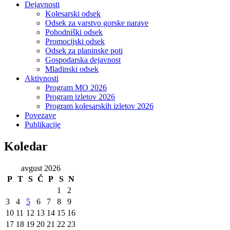
Dejavnosti
Kolesarski odsek
Odsek za varstvo gorske narave
Pohodniški odsek
Promocijski odsek
Odsek za planinske poti
Gospodarska dejavnost
Mladinski odsek
Aktivnosti
Program MO 2026
Program izletov 2026
Program kolesarskih izletov 2026
Povezave
Publikacije
Koledar
avgust 2026
P
T
S
Č
P
S
N
1
2
3
4
5
6
7
8
9
10
11
12
13
14
15
16
17
18
19
20
21
22
23