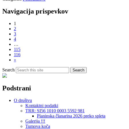
Navigacija prispevkov
1
2
3
4
…
115
116
»
Search
Search
Podstrani
O društvu
Kontaktni podatki
TRR: SI56 1010 0003 5592 981
Planinska članarina 2026 preko spleta
Galerija !!!
Tumova koča