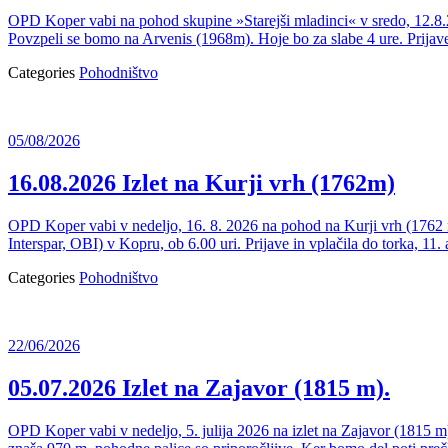
OPD Koper vabi na pohod skupine »Starejši mladinci« v sredo, 12.8.20
Povzpeli se bomo na Arvenis (1968m). Hoje bo za slabe 4 ure. Prijave
Categories
Pohodništvo
05/08/2026
16.08.2026 Izlet na Kurji vrh (1762m)
OPD Koper vabi v nedeljo, 16. 8. 2026 na pohod na Kurji vrh (1762 m)
Interspar, OBI) v Kopru, ob 6.00 uri. Prijave in vplačila do torka, 11. 
Categories
Pohodništvo
22/06/2026
05.07.2026 Izlet na Zajavor (1815 m).
OPD Koper vabi v nedeljo, 5. julija 2026 na izlet na Zajavor (1815 m)