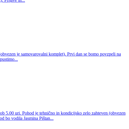
. Prijave in...
 (obvezen je samovarovalni komplet). Prvi dan se bomo povzpeli na
pustimo...
ob 5.00 uri. Pohod je tehnično in kondicijsko zelo zahteven (obvezen
od bo vodila Jasmina Pištan...