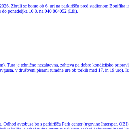
26. Zbrali se bomo ob 6. uri na parkirišču pred stadionom Bonifika in
 do ponedeljka 10.8. na 040 864052 (Lili).
. Tura je tehnično nezahtevna, zahteva pa dobro kondicijsko pripravlj
avgusta, v društveni pisarni (uradne ure ob torkih med 17. in 19 uro). Iz
. Odhod avtobusa bo s parkirišča Park center (trgovine Interspar, OBI)