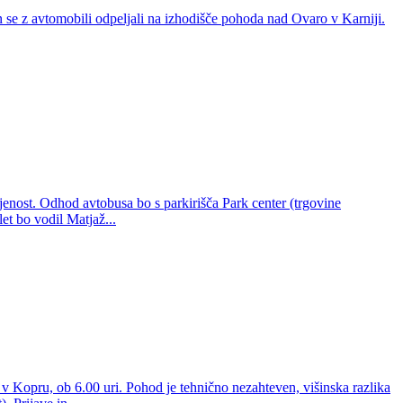
 se z avtomobili odpeljali na izhodišče pohoda nad Ovaro v Karniji.
enost. Odhod avtobusa bo s parkirišča Park center (trgovine
let bo vodil Matjaž...
 v Kopru, ob 6.00 uri. Pohod je tehnično nezahteven, višinska razlika