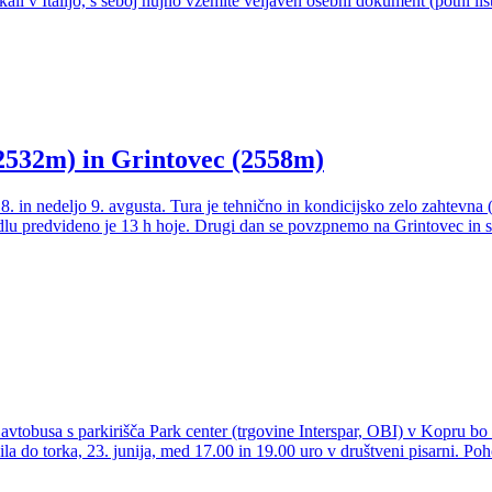
i v Italijo, s seboj nujno vzemite veljaven osebni dokument (potni list)
(2532m) in Grintovec (2558m)
 in nedeljo 9. avgusta. Tura je tehnično in kondicijsko zelo zahtevna
dlu predvideno je 13 h hoje. Drugi dan se povzpnemo na Grintovec in s
vtobusa s parkirišča Park center (trgovine Interspar, OBI) v Kopru bo 
la do torka, 23. junija, med 17.00 in 19.00 uro v društveni pisarni. Poh