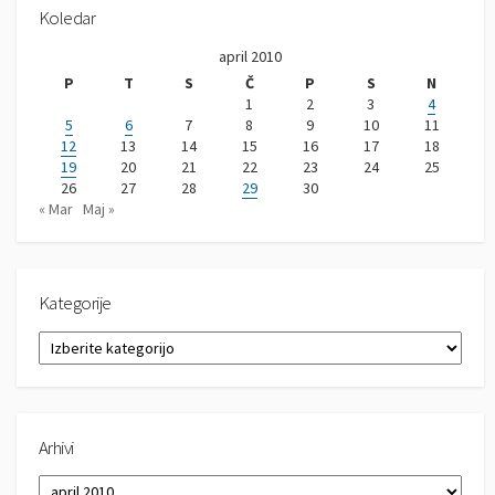
Koledar
april 2010
P
T
S
Č
P
S
N
1
2
3
4
5
6
7
8
9
10
11
12
13
14
15
16
17
18
19
20
21
22
23
24
25
26
27
28
29
30
« Mar
Maj »
Kategorije
K
a
t
e
g
Arhivi
o
r
A
i