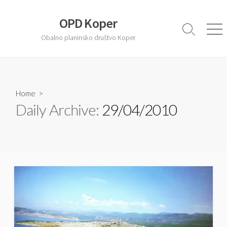
S
k
OPD Koper
i
S
M
Obalno planinsko društvo Koper
e
e
p
a
n
t
r
u
o
c
c
h
T
Home
>
o
o
Daily Archive:
29/04/2010
n
g
t
g
l
e
e
n
t