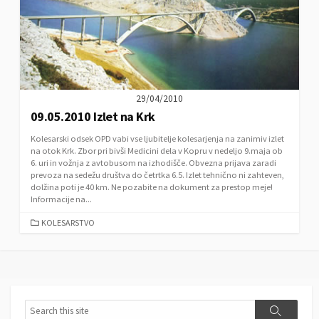
29/04/2010
09.05.2010 Izlet na Krk
Kolesarski odsek OPD vabi vse ljubitelje kolesarjenja na zanimiv izlet
na otok Krk. Zbor pri bivši Medicini dela v Kopru v nedeljo 9.maja ob
6. uri in vožnja z avtobusom na izhodišče. Obvezna prijava zaradi
prevoza na sedežu društva do četrtka 6.5. Izlet tehnično ni zahteven,
dolžina poti je 40 km. Ne pozabite na dokument za prestop meje!
Informacije na...
C
KOLESARSTVO
A
T
E
G
O
R
S
S
I