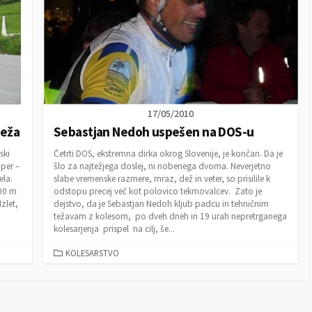
17/05/2010
teža
Sebastjan Nedoh uspešen na DOS-u
ski
Četrti DOS, ekstremna dirka okrog Slovenije, je končan. Da je
per –
šlo za najtežjega doslej, ni nobenega dvoma. Neverjetno
ela.
slabe vremenske razmere, mraz, dež in veter, so prisilile k
400 m
odstopu precej več kot polovico tekmovalcev. Zato je
zlet,
dejstvo, da je Sebastjan Nedoh kljub padcu in tehničnim
težavam z kolesom, po dveh dneh in 19 urah nepretrganega
kolesarjenja prispel na cilj, še...
C
KOLESARSTVO
A
T
E
G