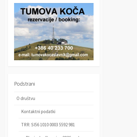
r
c
c
h
h
Podstrani
O društvu
Kontaktni podatki
TRR: SI56 1010 0003 5592 981