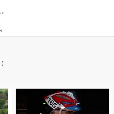
per
ve
0