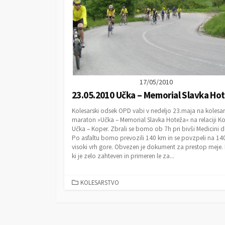
17/05/2010
23.05.2010 Učka – Memorial Slavka Ho
Kolesarski odsek OPD vabi v nedeljo 23.maja na kolesar
maraton »Učka – Memorial Slavka Hoteža« na relaciji Ko
Učka – Koper. Zbrali se bomo ob 7h pri bivši Medicini d
Po asfaltu bomo prevozili 140 km in se povzpeli na 1
visoki vrh gore. Obvezen je dokument za prestop meje. I
ki je zelo zahteven in primeren le za...
C
KOLESARSTVO
A
T
E
G