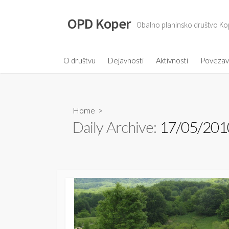
S
k
OPD Koper
Obalno planinsko društvo Ko
i
p
t
O društvu
Dejavnosti
Aktivnosti
Poveza
o
c
o
Home
>
n
Daily Archive:
17/05/201
t
e
n
t