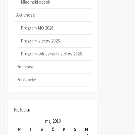
Mladinski odsek
Aktivnosti
Program MO 2026
Program izletov 2026
Program kolesarskih izletov 2026
Povezave
Publikacije
Koledar
maj 2010
P
T
S
Č
P
S
N