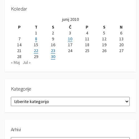
Koledar
junij 2010
P
T
S
Č
P
S
N
1
2
3
4
5
6
7
8
9
10
11
12
13
14
15
16
17
18
19
20
21
22
23
24
25
26
27
28
29
30
« Maj
Jul »
Kategorije
K
a
t
e
g
Arhivi
o
r