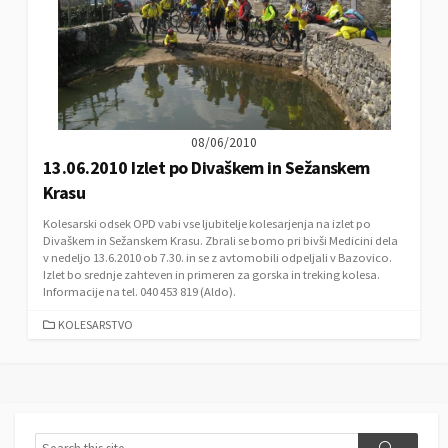
08/06/2010
13.06.2010 Izlet po Divaškem in Sežanskem
Krasu
Kolesarski odsek OPD vabi vse ljubitelje kolesarjenja na izlet po
Divaškem in Sežanskem Krasu. Zbrali se bomo pri bivši Medicini dela
v nedeljo 13.6.2010 ob 7.30. in se z avtomobili odpeljali v Bazovico.
Izlet bo srednje zahteven in primeren za gorska in treking kolesa.
Informacije na tel. 040 453 819 (Aldo).
C
KOLESARSTVO
A
T
E
G
O
R
S