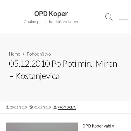
S
k
OPD Koper
i
S
M
Obalno planinsko društvo Koper
e
e
p
a
n
t
r
u
o
c
c
h
T
Home
>
Pohodništvo
o
o
05.12.2010 Po Poti miru Miren
n
g
t
g
– Kostanjevica
l
e
e
n
t
P
25/11/2010
L
01/12/2010
A
PROMOCIJA
U
A
U
B
S
T
L
T
H
OPD Koper
vabi v
I
M
O