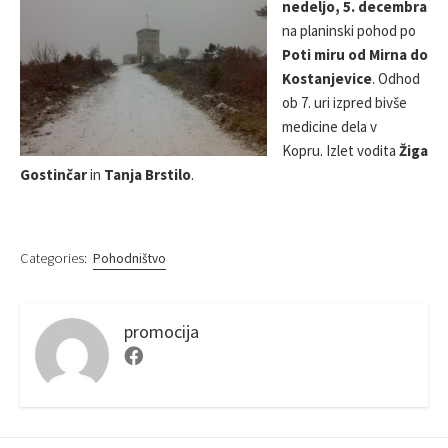
nedeljo, 5. decembra
S
O
R
na planinski pohod po
H
D
E
I
Poti miru od Mirna do
D
F
Kostanjevice
. Odhod
D
I
ob 7. uri izpred bivše
A
E
medicine dela v
T
D
E
D
Kopru. Izlet vodita
Žiga
A
Gostinčar
in
Tanja Brstilo
.
T
E
Categories:
Pohodništvo
promocija
F
a
c
e
b