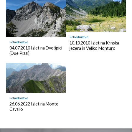
m
y
a
r
k
Pohodništvo
Pohodništvo
10.10.2010 Izlet na Krnska
04.07.2010 Izlet na Dve špici
jezera in Veliko Monturo
(Due Pizzi)
Pohodništvo
26.06.2022 Izlet na Monte
Cavallo