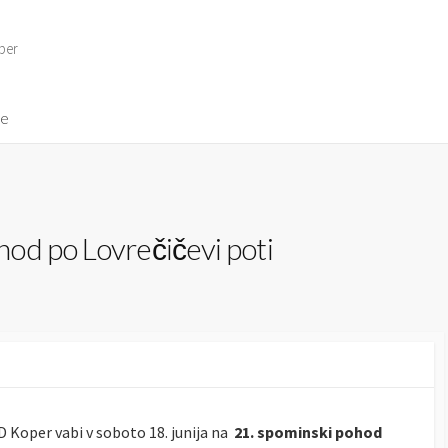
per
ve
od po Lovrečičevi poti
 Koper vabi v soboto 18. junija na
21. spominski pohod