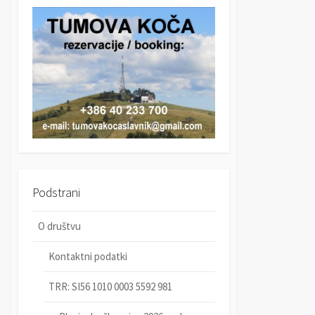
r
c
c
h
h
Podstrani
O društvu
Kontaktni podatki
TRR: SI56 1010 0003 5592 981