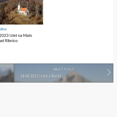
ištvo
2023 Izlet na Malo
ad Ribnico
NEXT POST
18.06.2011 Izlet v Boršt