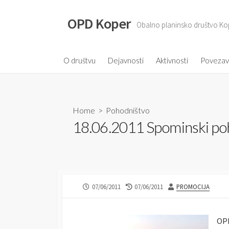
S
k
OPD Koper
Obalno planinsko društvo Ko
i
p
t
O društvu
Dejavnosti
Aktivnosti
Poveza
o
c
o
Home
>
Pohodništvo
n
18.06.2011 Spominski poh
t
e
n
t
P
07/06/2011
L
07/06/2011
A
PROMOCIJA
U
A
U
B
S
T
L
T
H
OPD
I
M
O