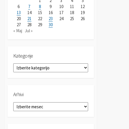
1
2
3
4
5
6
7
8
9
10
11
12
13
14
15
16
17
18
19
20
21
22
23
24
25
26
27
28
29
30
« Maj
Jul »
Kategorije
K
a
t
e
g
Arhivi
o
r
A
i
r
j
h
e
i