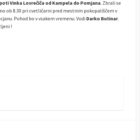
poti Vinka Lovrečiča od Kampela do Pomjana
. Zbrali se
o ob 8.30 pri cvetličarni pred mestnim pokopališčem v
cjanu. Pohod bo v vsakem vremenu. Vodi
Darko Butinar
.
ljeni !