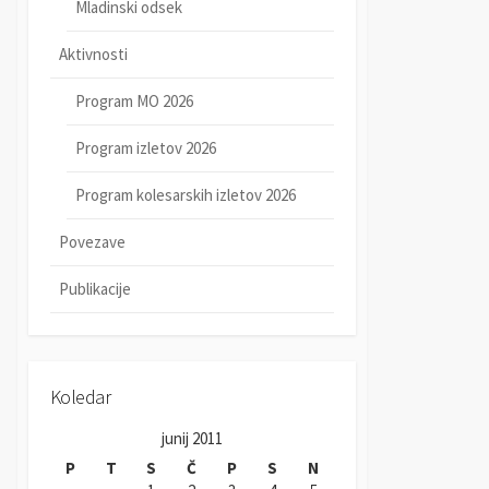
Mladinski odsek
Aktivnosti
Program MO 2026
Program izletov 2026
Program kolesarskih izletov 2026
Povezave
Publikacije
Koledar
junij 2011
P
T
S
Č
P
S
N