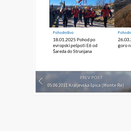
r
k
Pohodništvo
Pohodn
18.01.2025 Pohod po
26.03.
evropski pešpoti E6 od
goro n
Šareda do Strunjana
PREV POST
05.06.2011 Kraljevska špica (Monte Re)