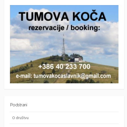
r
c
c
h
h
Podstrani
O društvu