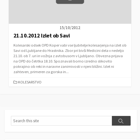
15/10/2012
21.10.2012 Izlet ob Savi
Kolesarski odsek OPD Koper vabi vse ljubitelje kolesarjenja na izlet ob
Savi od Ljubljane do Hrastnika. Zbor pri bivši Medicini dela v nedeljo
21.10. ob 7. uri in vožnja z avtobusom v Ljubljano. Obvezna prijava
na OPD do četrtka 18.10. Spoznavali bomo izredno slikovito
pokrajino ob reki in naravne zanimivosti v njeni bližini. Izlet ni
zahteven, primeren za gorska in...
C
KOLESARSTVO
A
T
E
G
O
R
S
S
I
e
e
E
a
a
S
r