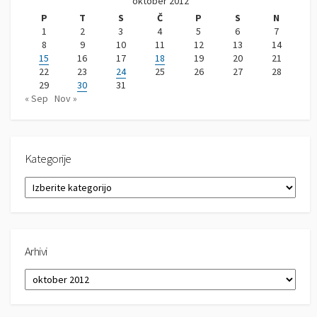
oktober 2012
P
T
S
Č
P
S
N
1
2
3
4
5
6
7
8
9
10
11
12
13
14
15
16
17
18
19
20
21
22
23
24
25
26
27
28
29
30
31
« Sep
Nov »
Kategorije
K
a
t
e
g
Arhivi
o
r
A
i
r
j
h
e
i