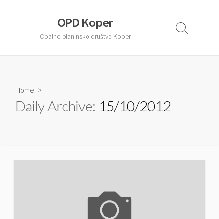
S
k
OPD Koper
i
S
M
Obalno planinsko društvo Koper
e
e
p
a
n
t
r
u
o
c
c
h
T
Home
>
o
o
Daily Archive:
15/10/2012
n
g
t
g
l
e
e
n
t