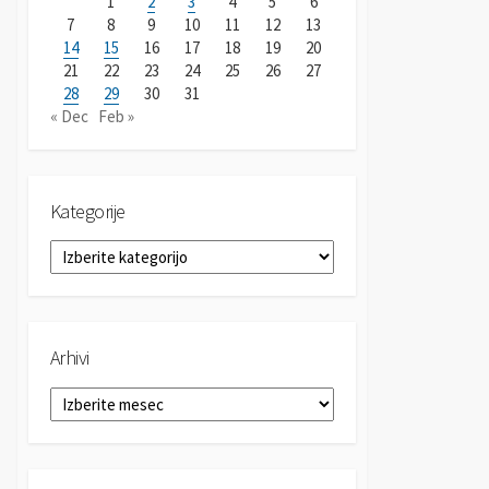
1
2
3
4
5
6
7
8
9
10
11
12
13
14
15
16
17
18
19
20
21
22
23
24
25
26
27
28
29
30
31
« Dec
Feb »
Kategorije
K
a
t
e
g
Arhivi
o
r
A
i
r
j
h
e
i