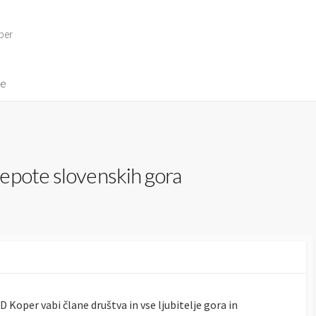
per
ve
epote slovenskih gora
 Koper vabi člane društva in vse ljubitelje gora in