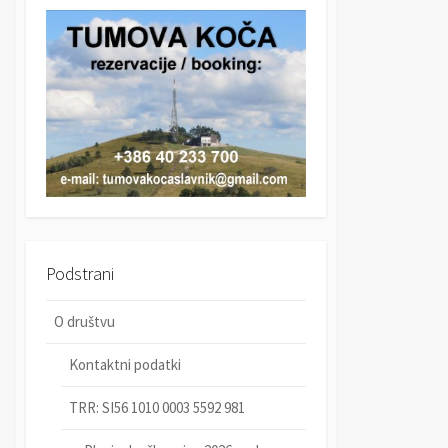
r
c
c
h
h
Podstrani
O društvu
Kontaktni podatki
TRR: SI56 1010 0003 5592 981