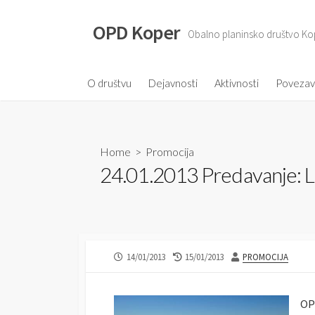
S
k
OPD Koper
Obalno planinsko društvo Ko
i
p
t
O društvu
Dejavnosti
Aktivnosti
Poveza
o
c
o
Home
>
Promocija
n
24.01.2013 Predavanje: L
t
e
n
t
P
14/01/2013
L
15/01/2013
A
PROMOCIJA
U
A
U
B
S
T
L
T
H
OPD
I
M
O