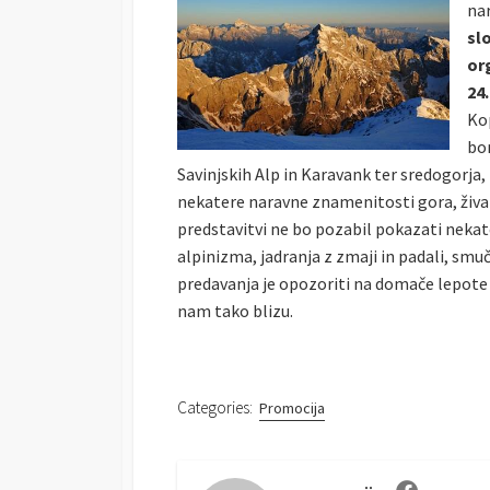
na
S
O
R
sl
H
D
E
I
or
D
F
24
D
I
Kop
A
E
bo
T
D
E
D
Savinjskih Alp in Karavank ter sredogorja, 
A
nekatere naravne znamenitosti gora, živalsk
T
predstavitvi ne bo pozabil pokazati nekate
E
alpinizma, jadranja z zmaji in padali, sm
predavanja je opozoriti na domače lepote 
nam tako blizu.
Categories:
Promocija