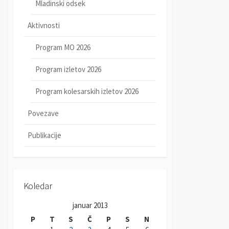
Mladinski odsek
Aktivnosti
Program MO 2026
Program izletov 2026
Program kolesarskih izletov 2026
Povezave
Publikacije
Koledar
januar 2013
P
T
S
Č
P
S
N