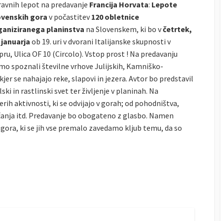
ravnih lepot na predavanje
Francija Horvata
:
Lepote
ovenskih gora
v počastitev
120 obletnice
ganiziranega planinstva
na Slovenskem, ki bo v
četrtek,
. januarja
ob 19. uri v dvorani Italijanske skupnosti v
ru, Ulica OF 10 (Circolo). Vstop prost !
Na predavanju
mo spoznali številne vrhove Julijskih, Kamniško-
kjer se nahajajo reke, slapovi in jezera. Avtor bo predstavil
i in rastlinski svet ter življenje v planinah. Na
rih aktivnosti, ki se odvijajo v gorah; od pohodništva,
učanja itd. Predavanje bo obogateno z glasbo. Namen
gora, ki se jih vse premalo zavedamo kljub temu, da so