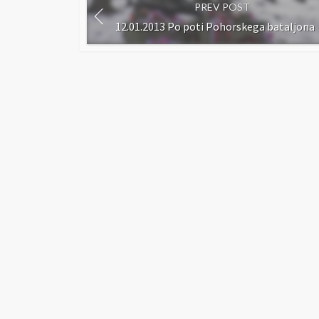
PREV POST
12.01.2013 Po poti Pohorskega bataljona