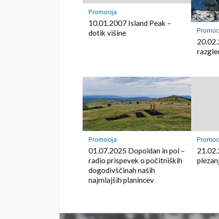
n
t
a
t
Promocija
B
10.01.2007 Island Peak –
e
Promoc
dotik višine
o
r
20.02.
o
razgle
k
m
a
r
k
Promocija
Promoc
01.07.2025 Dopoldan in pol –
21.02.
radio prispevek o počitniških
plezan
dogodivščinah naših
najmlajših planincev