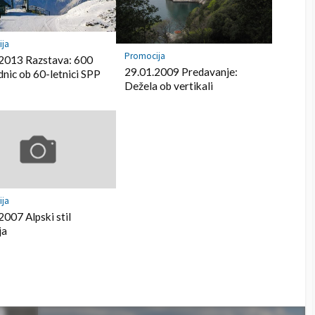
n
E
e
e
F
b
t
e
o
ija
e
o
Promocija
2013 Razstava: 600
d
k
29.01.2009 Predavanje:
dnic ob 60-letnici SPP
l
Dežela ob vertikali
y
ija
2007 Alpski stil
ja