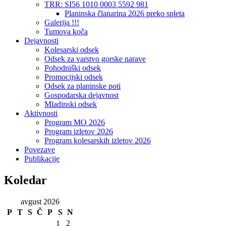
TRR: SI56 1010 0003 5592 981
Planinska članarina 2026 preko spleta
Galerija !!!
Tumova koča
Dejavnosti
Kolesarski odsek
Odsek za varstvo gorske narave
Pohodniški odsek
Promocijski odsek
Odsek za planinske poti
Gospodarska dejavnost
Mladinski odsek
Aktivnosti
Program MO 2026
Program izletov 2026
Program kolesarskih izletov 2026
Povezave
Publikacije
Koledar
avgust 2026
P
T
S
Č
P
S
N
1
2