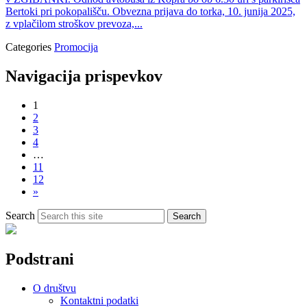
Bertoki pri pokopališču. Obvezna prijava do torka, 10. junija 2025,
z vplačilom stroškov prevoza,...
Categories
Promocija
Navigacija prispevkov
1
2
3
4
…
11
12
»
Search
Search
Podstrani
O društvu
Kontaktni podatki