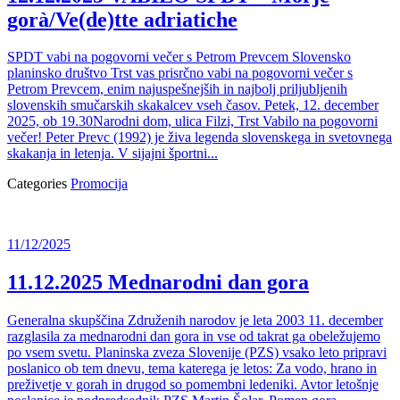
gorà/Ve(de)tte adriatiche
SPDT vabi na pogovorni večer s Petrom Prevcem Slovensko
planinsko društvo Trst vas prisrčno vabi na pogovorni večer s
Petrom Prevcem, enim najuspešnejših in najbolj priljubljenih
slovenskih smučarskih skakalcev vseh časov. Petek, 12. december
2025, ob 19.30Narodni dom, ulica Filzi, Trst Vabilo na pogovorni
večer! Peter Prevc (1992) je živa legenda slovenskega in svetovnega
skakanja in letenja. V sijajni športni...
Categories
Promocija
11/12/2025
11.12.2025 Mednarodni dan gora
Generalna skupščina Združenih narodov je leta 2003 11. december
razglasila za mednarodni dan gora in vse od takrat ga obeležujemo
po vsem svetu. Planinska zveza Slovenije (PZS) vsako leto pripravi
poslanico ob tem dnevu, tema katerega je letos: Za vodo, hrano in
preživetje v gorah in drugod so pomembni ledeniki. Avtor letošnje