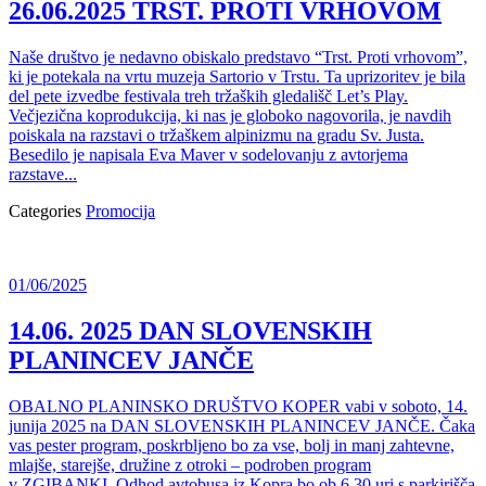
26.06.2025 TRST. PROTI VRHOVOM
Naše društvo je nedavno obiskalo predstavo “Trst. Proti vrhovom”,
ki je potekala na vrtu muzeja Sartorio v Trstu. Ta uprizoritev je bila
del pete izvedbe festivala treh tržaških gledališč Let’s Play.
Večjezična koprodukcija, ki nas je globoko nagovorila, je navdih
poiskala na razstavi o tržaškem alpinizmu na gradu Sv. Justa.
Besedilo je napisala Eva Maver v sodelovanju z avtorjema
razstave...
Categories
Promocija
01/06/2025
14.06. 2025 DAN SLOVENSKIH
PLANINCEV JANČE
OBALNO PLANINSKO DRUŠTVO KOPER vabi v soboto, 14.
junija 2025 na DAN SLOVENSKIH PLANINCEV JANČE. Čaka
vas pester program, poskrbljeno bo za vse, bolj in manj zahtevne,
mlajše, starejše, družine z otroki – podroben program
v ZGIBANKI. Odhod avtobusa iz Kopra bo ob 6.30 uri s parkirišča