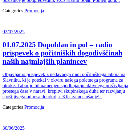
poslanice je podpredsednik PZS Martin Šolar. Pomen gora...
Categories
Promocija
02/07/2025
01.07.2025 Dopoldan in pol – radio
prispevek o počitniških dogodivščinah
naših najmlajših planincev
Objavljamo prispevek z nedavnega mini počitniškega tabora na
Slavniku, ki je potekal v okviru našega poletnega programa za
otroke. Tabor je bil namenjen spodbujanju aktivnega preživljanja
prostega časa v naravi, krepitvi skupinskega duha ter razvijanju
spoštljivega odnosa do okolja. Klik za poslušanje!
Categories
Promocija
30/06/2025