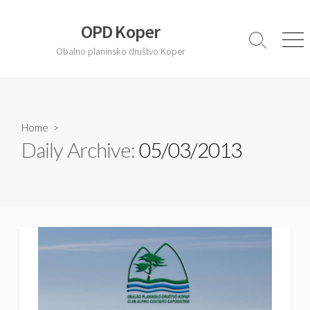
S
k
OPD Koper
i
S
M
Obalno planinsko društvo Koper
e
e
p
a
n
t
r
u
o
c
c
h
T
Home
>
o
o
Daily Archive:
05/03/2013
n
g
t
g
l
e
e
n
t