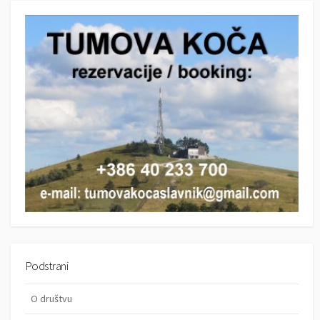
r
c
c
h
h
Podstrani
O društvu