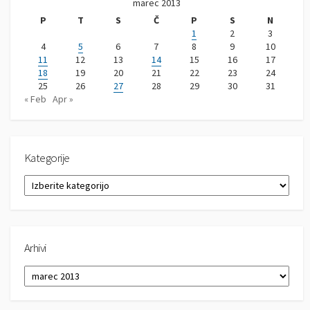
marec 2013
P
T
S
Č
P
S
N
1
2
3
4
5
6
7
8
9
10
11
12
13
14
15
16
17
18
19
20
21
22
23
24
25
26
27
28
29
30
31
« Feb
Apr »
Kategorije
K
a
t
e
g
Arhivi
o
r
A
i
r
j
h
e