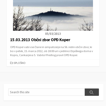
05/03/2013
15.03.2013 Občni zbor OPD Koper
OPD Koper vabi vse člane in simpatizerje na 56. redni občni zbor, ki
bo v petek, 15. marca 2012, ob 18:00 uri v jedilnici Dijaškega doma v
Kopru, Cankarjeva 5. Vabilo! Predlog pravil OPD Koper.
C
SPLOŠNO
A
T
E
G
O
R
S
S
I
e
e
E
a
a
S
r