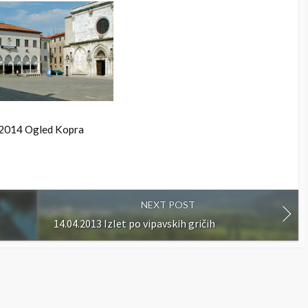
.2014 Ogled Kopra
NEXT POST
14.04.2013 Izlet po vipavskih gričih