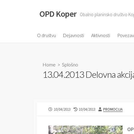
S
k
OPD Koper
Obalno planinsko društvo Ko
i
p
t
O društvu
Dejavnosti
Aktivnosti
Poveza
o
c
o
Home
>
Splošno
n
13.04.2013 Delovna akcija
t
e
n
t
P
10/04/2013
L
10/04/2013
A
PROMOCIJA
U
A
U
B
S
T
L
T
H
OP
I
M
O