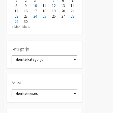
1
2
3
4
5
6
7
8
9
10
11
12
13
14
15
16
17
18
19
20
21
22
23
24
25
26
27
28
29
30
« Mar
Maj »
Kategorije
K
a
t
e
g
Arhivi
o
r
A
i
r
j
h
e
i