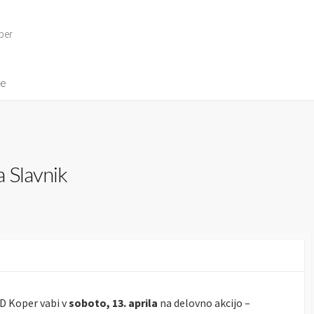
per
ve
 Slavnik
D Koper vabi v
soboto, 13. aprila
na delovno akcijo –