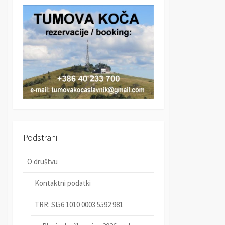
r
c
c
h
h
Podstrani
O društvu
Kontaktni podatki
TRR: SI56 1010 0003 5592 981