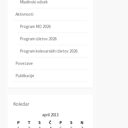
Mladinski odsek
Aktivnosti
Program MO 2026
Program izletov 2026
Program kolesarskih izletov 2026
Povezave
Publikacije
Koledar
april 2013
P
T
S
Č
P
S
N