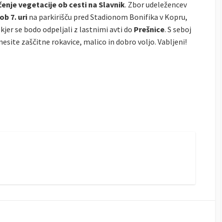
čenje vegetacije ob cesti na Slavnik
. Zbor udeležencev
ob 7. uri
na parkirišču pred Stadionom Bonifika v Kopru,
 kjer se bodo odpeljali z lastnimi avti do
Prešnice
. S seboj
nesite zaščitne rokavice, malico in dobro voljo. Vabljeni!