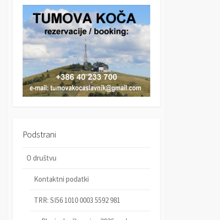
r
c
c
h
h
Podstrani
O društvu
Kontaktni podatki
TRR: SI56 1010 0003 5592 981