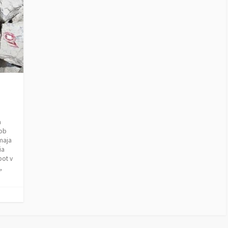
a
 ob
 maja
ia
pot v
,