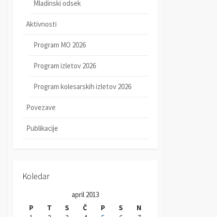
Mladinski odsek
Aktivnosti
Program MO 2026
Program izletov 2026
Program kolesarskih izletov 2026
Povezave
Publikacije
Koledar
april 2013
P
T
S
Č
P
S
N