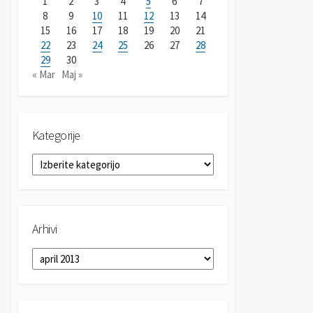
1
2
3
4
5
6
7
8
9
10
11
12
13
14
15
16
17
18
19
20
21
22
23
24
25
26
27
28
29
30
« Mar
Maj »
Kategorije
K
a
t
e
g
Arhivi
o
r
A
i
r
j
h
e
i