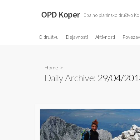
S
k
OPD Koper
Obalno planinsko društvo Ko
i
p
t
O društvu
Dejavnosti
Aktivnosti
Poveza
o
c
o
Home
>
n
Daily Archive:
29/04/201
t
e
n
t