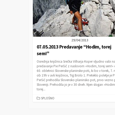
29/04/2013
07.05.2013 Predavanje “Hodim, torej
sem!”
Osrednja knjižnica Srečka Vilharja Koper vljudno vabi n
predavanje Pie Peršič z naslovom »Hodim, torej sem!«
60. obletnici Slovenske planinske poti, ki bo v torek, 7.
ob 19h v avli knjižnice, Trg Brolo 1. Preteklo poletje je P
Peršič prehodila Slovensko planinsko pot, prvo vezno 
Sloveniji. Prehodila jo je v 30 dneh. Njen slogan »Hodim
torej...
C
SPLOŠNO
A
T
E