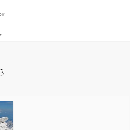
per
ve
3