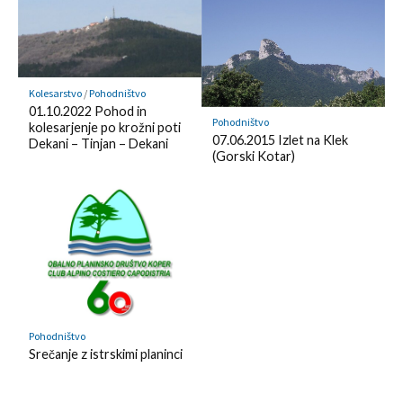
m
y
a
r
k
Kolesarstvo
/
Pohodništvo
01.10.2022 Pohod in
Pohodništvo
kolesarjenje po krožni poti
07.06.2015 Izlet na Klek
Dekani – Tinjan – Dekani
(Gorski Kotar)
Pohodništvo
Srečanje z istrskimi planinci