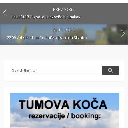
PREV POST
08.09.2013 Po poteh bazoviških junakov
NEXT POST
22.09.2013 Izlet na Cerkniško jezero in Slivnico
S
S
e
e
a
a
r
r
c
c
h
h