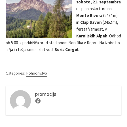
soboto, 21. septembra
S
O
R
na planinsko turo na
H
D
E
I
Monte Bivera
(2474 m)
D
F
in
Clap Savon
(2462 m),
D
I
ferata Varmost, v
A
E
Karnijskih Alpah
. Odhod
T
D
E
D
ob 5.00 iz parkirišča pred stadionom Bonifika v Kopru. Na izbiro bo
A
lažja in težja smer. Izlet vodi
Boris Cergol
.
T
E
Categories:
Pohodništvo
promocija
F
a
c
e
b