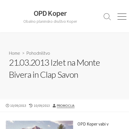
S
k
OPD Koper
i
S
M
Obalno planinsko društvo Koper
e
e
p
a
n
t
r
u
o
c
c
h
T
Home
>
Pohodništvo
o
o
21.03.2013 Izlet na Monte
n
g
t
g
Bivera in Clap Savon
l
e
e
n
t
P
10/09/2013
L
10/09/2013
A
PROMOCIJA
U
A
U
B
S
T
L
T
H
OPD Koper vabi v
I
M
O