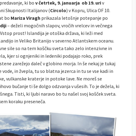
predavanje, ki bo
v četrtek, 9. januarja ob 19. uri
v
ni Skupnosti Italijanov (
Circolo
) v Kopru, Ulica OF 10.
at bo
Mariza Viragh
prikazala letošnje potepanje po
diji
– deželi mogočnih slapov, vročih vrelcev in večnega
 Vstop prost!
Islandija je otoška država, ki leži med
andijo in Veliko Britanijo v severno Atlantskem oceanu.
ne sile so na tem koščku sveta tako zelo intenzivne in
ela, kjer si ognjeniki in ledeniki podajajo roko, prek
stene zarežejo daleč v globino morja. In še nekaj je tukaj
 vode, in žvepla, tu so blatna jezerca in tu se vse kadi in
e, vulkanske kraterje in potoke lave. Ne moreš se
hovo bučanje ti še dolgo odzvanja v ušesih. To je dežela, ki
šnega. Tisti, ki ljubi naravo bo tu našel svoj košček sveta.
sakem koraku preseneča.