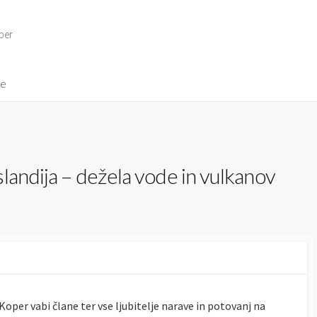
per
ve
landija – dežela vode in vulkanov
oper vabi člane ter vse ljubitelje narave in potovanj na