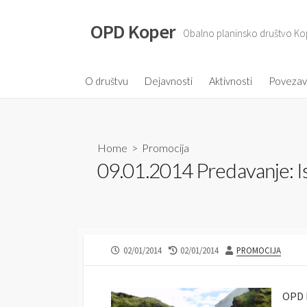
S
k
OPD Koper
Obalno planinsko društvo Ko
i
p
t
O društvu
Dejavnosti
Aktivnosti
Poveza
o
c
o
Home
>
Promocija
n
09.01.2014 Predavanje: Is
t
e
n
t
P
02/01/2014
L
02/01/2014
A
PROMOCIJA
U
A
U
B
S
T
L
T
H
OPD K
I
M
O