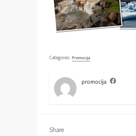
Categories:
Promocija
promocija
F
a
c
e
b
o
o
k
Share