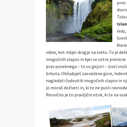
prvo 
S
O
R
dvora
H
D
E
I
Tokr
D
F
Islan
D
I
ledu,
A
E
Grenl
T
D
E
D
Narav
A
vidne, kot nikjer drugje na svetu. To je dež
T
mogočnih slapov in kjer se ostre previsne 
E
prav posebnega – to so gejziri – izviri vroče
brbota. Občuduješ zasnežene gore, ledenik
nagledati čudovitih mogočnih slapov in nji
jo moraš doživeti in, ki te ne pusti ravnodu
Resnično je to pravljični otok, ki te na v