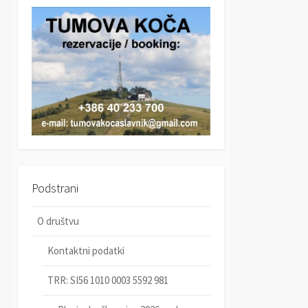
r
c
c
h
h
Podstrani
O društvu
Kontaktni podatki
TRR: SI56 1010 0003 5592 981