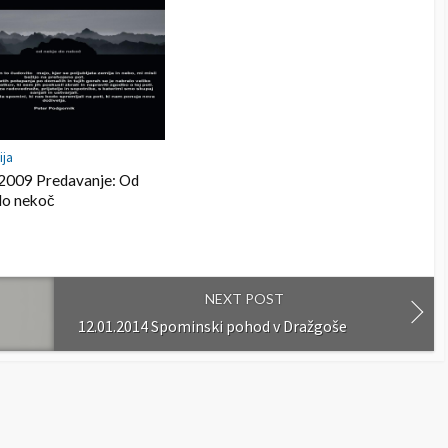
ija
2009 Predavanje: Od
do nekoč
NEXT POST
12.01.2014 Spominski pohod v Dražgoše