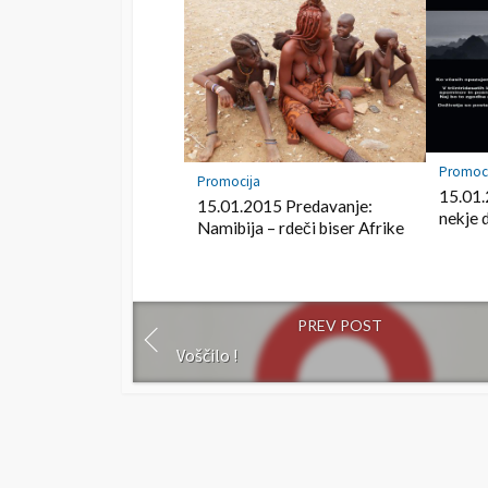
r
k
Promoc
Promocija
15.01.
15.01.2015 Predavanje:
nekje 
Namibija – rdeči biser Afrike
PREV POST
Voščilo !