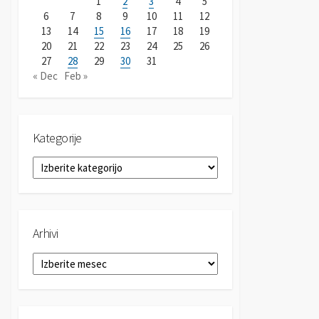
1
2
3
4
5
6
7
8
9
10
11
12
13
14
15
16
17
18
19
20
21
22
23
24
25
26
27
28
29
30
31
« Dec
Feb »
Kategorije
K
a
t
e
g
Arhivi
o
r
A
i
r
j
h
e
i