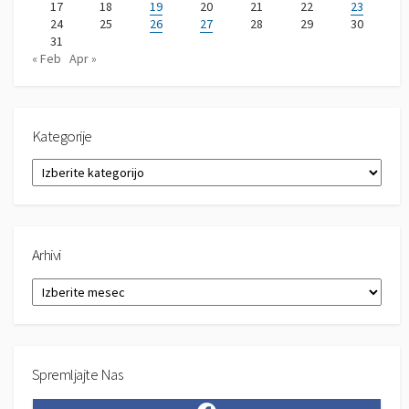
17
18
19
20
21
22
23
24
25
26
27
28
29
30
31
« Feb
Apr »
Kategorije
K
a
t
e
g
Arhivi
o
r
A
i
r
j
h
e
i
v
Spremljajte Nas
i