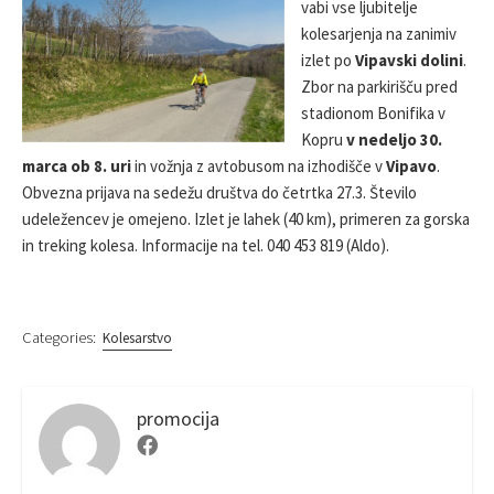
vabi vse ljubitelje
S
R
kolesarjenja na zanimiv
H
E
izlet po
Vipavski dolini
.
D
Zbor na parkirišču pred
D
stadionom Bonifika v
A
Kopru
v
nedeljo 30.
T
E
marca ob 8. uri
in vožnja z avtobusom na izhodišče v
Vipavo
.
Obvezna prijava na sedežu društva do četrtka 27.3. Število
udeležencev je omejeno. Izlet je lahek (40 km), primeren za gorska
in treking kolesa. Informacije na tel. 040 453 819 (Aldo).
Categories:
Kolesarstvo
promocija
F
a
c