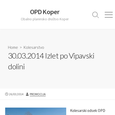
S
k
OPD Koper
i
S
M
Obalno planinsko društvo Koper
e
e
p
a
n
t
r
u
o
c
c
h
T
Home
>
Kolesarstvo
o
o
30.03.2014 Izlet po Vipavski
n
g
t
g
dolini
l
e
e
n
t
P
26/03/2014
A
PROMOCIJA
U
U
B
T
L
H
Kolesarski odsek OPD
I
O