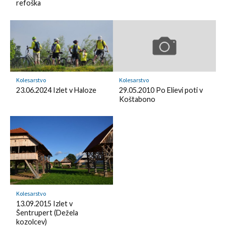
refoška
o
d
k
k
l
m
y
a
r
k
Kolesarstvo
Kolesarstvo
23.06.2024 Izlet v Haloze
29.05.2010 Po Elievi poti v
Koštabono
Kolesarstvo
13.09.2015 Izlet v
Šentrupert (Dežela
kozolcev)