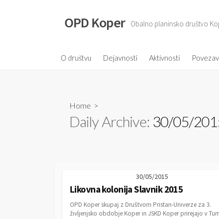
S
k
OPD Koper
Obalno planinsko društvo Ko
i
p
t
O društvu
Dejavnosti
Aktivnosti
Poveza
o
c
o
Home
>
n
Daily Archive:
30/05/201
t
e
n
t
30/05/2015
Likovna kolonija Slavnik 2015
OPD Koper skupaj z Društvom Pristan-Univerze za 3.
življenjsko obdobje Koper in JSKD Koper prirejajo v Tu