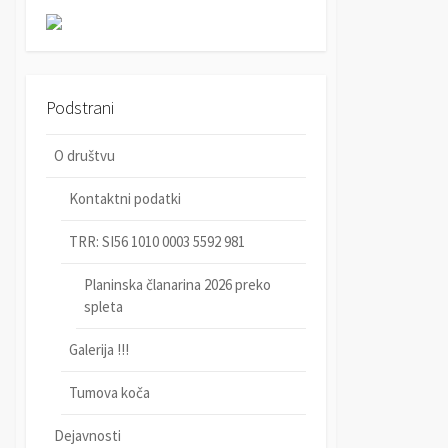
r
c
c
h
h
Podstrani
O društvu
Kontaktni podatki
TRR: SI56 1010 0003 5592 981
Planinska članarina 2026 preko
spleta
Galerija !!!
Tumova koča
Dejavnosti