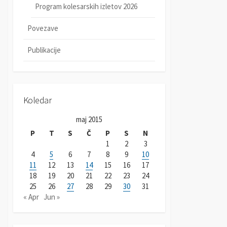
Program kolesarskih izletov 2026
Povezave
Publikacije
Koledar
maj 2015
P
T
S
Č
P
S
N
1
2
3
4
5
6
7
8
9
10
11
12
13
14
15
16
17
18
19
20
21
22
23
24
25
26
27
28
29
30
31
« Apr
Jun »