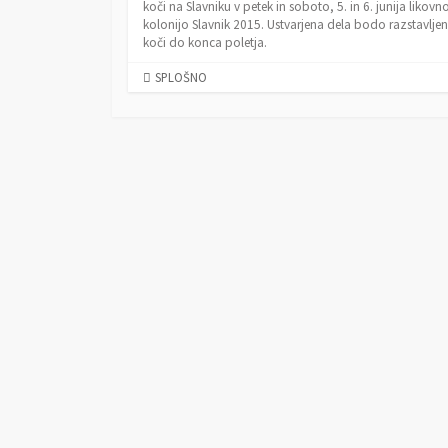
koči na Slavniku v petek in soboto, 5. in 6. junija likovn
kolonijo Slavnik 2015. Ustvarjena dela bodo razstavljen
koči do konca poletja.
C
SPLOŠNO
A
T
E
G
O
R
I
E
S