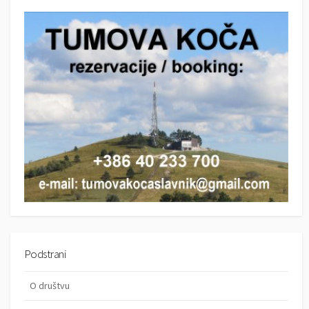
r
c
c
h
h
Podstrani
O društvu