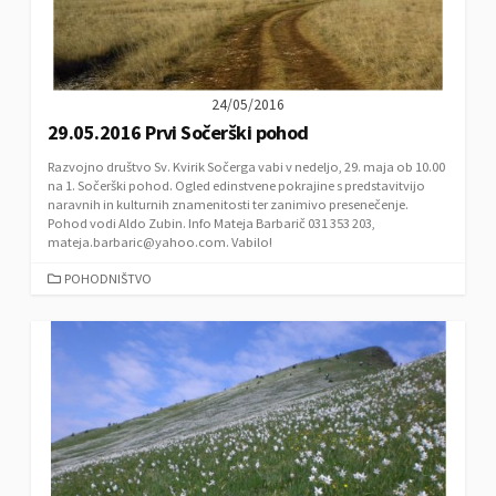
24/05/2016
29.05.2016 Prvi Sočerški pohod
Razvojno društvo Sv. Kvirik Sočerga vabi v nedeljo, 29. maja ob 10.00
na 1. Sočerški pohod. Ogled edinstvene pokrajine s predstavitvijo
naravnih in kulturnih znamenitosti ter zanimivo presenečenje.
Pohod vodi Aldo Zubin. Info Mateja Barbarič 031 353 203,
mateja.barbaric@yahoo.com. Vabilo!
C
POHODNIŠTVO
A
T
E
G
O
R
I
E
S