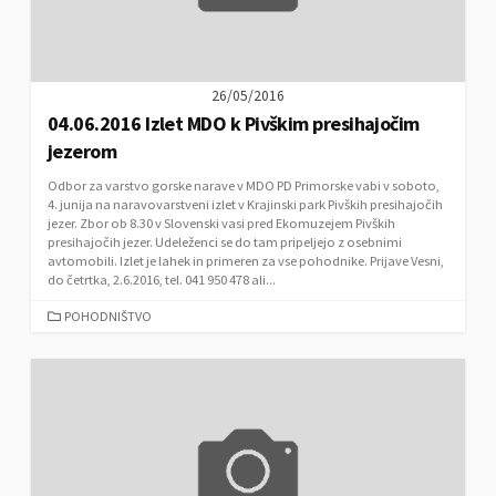
S
26/05/2016
04.06.2016 Izlet MDO k Pivškim presihajočim
jezerom
Odbor za varstvo gorske narave v MDO PD Primorske vabi v soboto,
4. junija na naravovarstveni izlet v Krajinski park Pivških presihajočih
jezer. Zbor ob 8.30 v Slovenski vasi pred Ekomuzejem Pivških
presihajočih jezer. Udeleženci se do tam pripeljejo z osebnimi
avtomobili. Izlet je lahek in primeren za vse pohodnike. Prijave Vesni,
do četrtka, 2.6.2016, tel. 041 950 478 ali...
C
POHODNIŠTVO
A
T
E
G
O
R
I
E