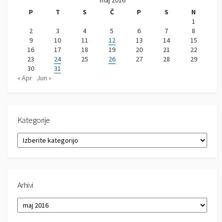
P
T
S
Č
P
S
N
1
2
3
4
5
6
7
8
9
10
11
12
13
14
15
16
17
18
19
20
21
22
23
24
25
26
27
28
29
30
31
« Apr
Jun »
Kategorije
K
a
t
e
g
Arhivi
o
r
A
i
r
j
h
e