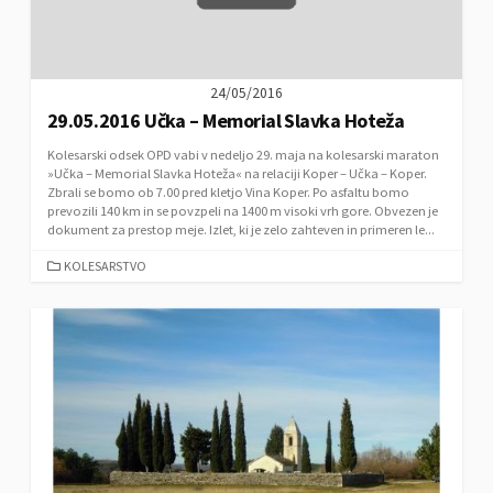
S
24/05/2016
29.05.2016 Učka – Memorial Slavka Hoteža
Kolesarski odsek OPD vabi v nedeljo 29. maja na kolesarski maraton
»Učka – Memorial Slavka Hoteža« na relaciji Koper – Učka – Koper.
Zbrali se bomo ob 7.00 pred kletjo Vina Koper. Po asfaltu bomo
prevozili 140 km in se povzpeli na 1400 m visoki vrh gore. Obvezen je
dokument za prestop meje. Izlet, ki je zelo zahteven in primeren le...
C
KOLESARSTVO
A
T
E
G
O
R
I
E
S