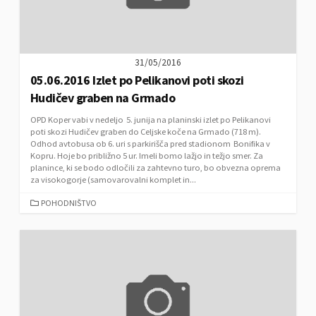
31/05/2016
05.06.2016 Izlet po Pelikanovi poti skozi
Hudičev graben na Grmado
OPD Koper vabi v nedeljo 5. junija na planinski izlet po Pelikanovi
poti skozi Hudičev graben do Celjske koče na Grmado (718 m).
Odhod avtobusa ob 6. uri s parkirišča pred stadionom Bonifika v
Kopru. Hoje bo približno 5 ur. Imeli bomo lažjo in težjo smer. Za
planince, ki se bodo odločili za zahtevno turo, bo obvezna oprema
za visokogorje (samovarovalni komplet in...
C
POHODNIŠTVO
A
T
E
G
O
R
I
E