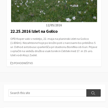
12/05/2016
22.25.2016 Izlet na Golico
OPD Koper vabi v nedeljo, 22. maja na planinski izlet na Golico
(1.836m). Nezahtevne hoje po krožni poti z narcisami bo približno 5
ur. Odhod avtobusa s parkirišča pri stadionu Bonifika ob 6 uri. Prijave
s vplačili na sedežu društva vsak torek in četrtek med 17. in 19. uro.
Izlet vodi Alojz Zadel.
C
POHODNIŠTVO
A
T
E
G
O
R
S
S
I
e
e
E
a
a
S
r