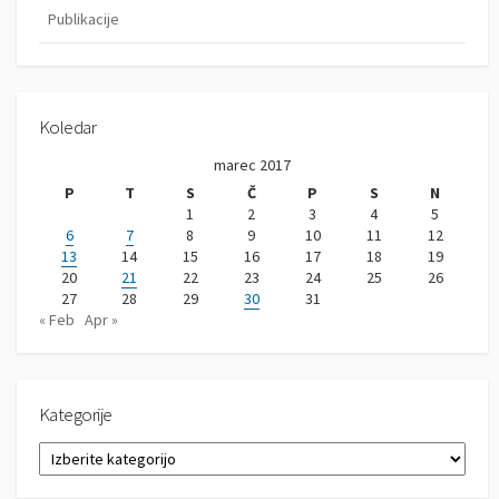
Publikacije
Koledar
marec 2017
P
T
S
Č
P
S
N
1
2
3
4
5
6
7
8
9
10
11
12
13
14
15
16
17
18
19
20
21
22
23
24
25
26
27
28
29
30
31
« Feb
Apr »
Kategorije
K
a
t