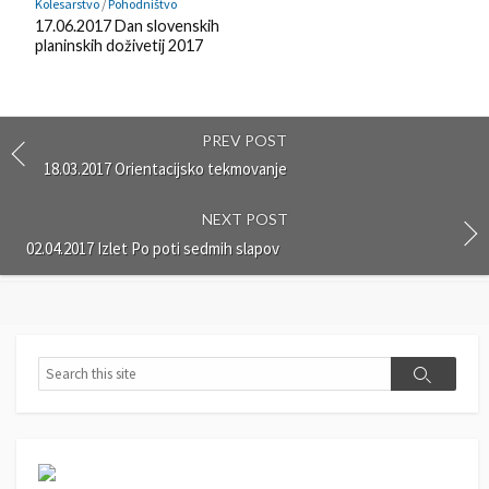
o
d
k
Kolesarstvo
/
Pohodništvo
k
l
17.06.2017 Dan slovenskih
planinskih doživetij 2017
m
y
a
r
k
PREV POST
18.03.2017 Orientacijsko tekmovanje
NEXT POST
02.04.2017 Izlet Po poti sedmih slapov
S
S
e
e
a
a
r
r
c
c
h
h