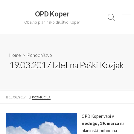
S
k
OPD Koper
i
S
M
Obalno planinsko društvo Koper
e
e
p
a
n
t
r
u
o
c
c
h
T
Home
>
Pohodništvo
o
o
19.03.2017 Izlet na Paški Kozjak
n
g
t
g
l
e
e
n
t
P
13/03/2017
A
PROMOCIJA
U
U
B
T
L
H
OPD Koper vabi v
I
O
nedeljo, 19. marca
na
S
R
planinski pohod na
H