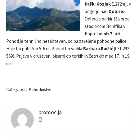
E
Paški Kozjak
(1272m), v
D
pogorju nad
Dobrno
.
D
Odhod s parkirišča pred
A
stadionom Bonifika v
T
E
Kopru bo
ob 7. uri
.
Pohod je tehnično nezahteven, so pa zaželene pohodne palice.
Hoje bo približno 5-6 ur. Pohod bo vodila
Barbara Raičić
(031 292
569). Prijave v društveni pisarni ob torkih in četrtkih med 17. in 19.
uro.
Categories:
Pohodništvo
promocija
F
a
c
e