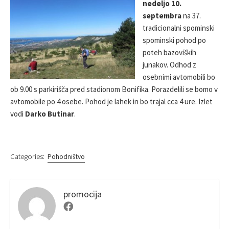
nedeljo 10.
S
R
septembra
na 37.
H
E
tradicionalni spominski
D
spominski pohod po
D
poteh bazoviških
A
junakov. Odhod z
T
E
osebnimi avtomobili bo
ob 9.00 s parkirišča pred stadionom Bonifika. Porazdelili se bomo v
avtomobile po 4 osebe. Pohod je lahek in bo trajal cca 4 ure. Izlet
vodi
Darko Butinar
.
Categories:
Pohodništvo
promocija
F
a
c