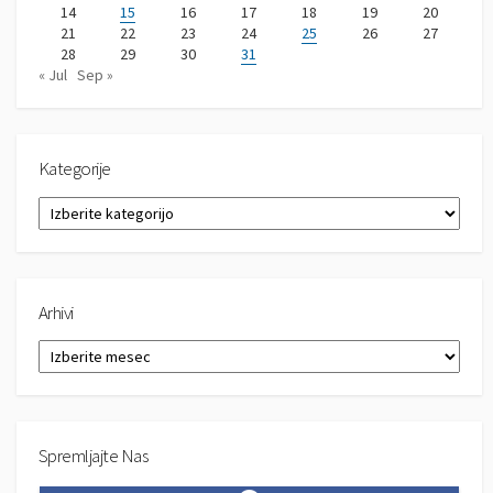
14
15
16
17
18
19
20
21
22
23
24
25
26
27
28
29
30
31
« Jul
Sep »
Kategorije
K
a
t
e
g
Arhivi
o
r
A
i
r
j
h
e
i
v
Spremljajte Nas
i