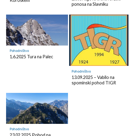
Koroškem
o
d
ponosa na Slavniku
k
k
l
m
y
a
r
k
Pohodništvo
1.6.2025 Tura na Palec
Pohodništvo
13.09.2025 – Vabilo na
spominski pohod TIGR
Pohodništvo
23.02.2025 Pohod na