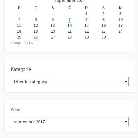
september 2017
P
T
S
Č
P
S
N
1
2
3
4
5
6
7
8
9
10
11
12
13
14
15
16
17
18
19
20
21
22
23
24
25
26
27
28
29
30
« Avg
Okt »
Kategorije
K
a
t
e
g
Arhivi
o
r
A
i
r
j
h
e
i