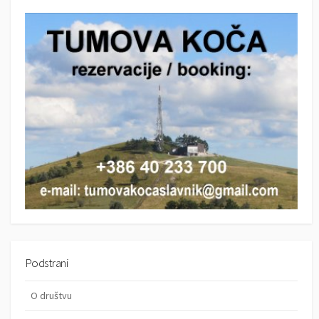
r
c
c
h
h
Podstrani
O društvu