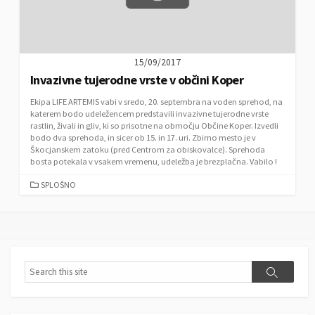
15/09/2017
Invazivne tujerodne vrste v občini Koper
Ekipa LIFE ARTEMIS vabi v sredo, 20. septembra na voden sprehod, na
katerem bodo udeležencem predstavili invazivne tujerodne vrste
rastlin, živali in gliv, ki so prisotne na območju Občine Koper. Izvedli
bodo dva sprehoda, in sicer ob 15. in 17. uri. Zbirno mesto je v
Škocjanskem zatoku (pred Centrom za obiskovalce). Sprehoda
bosta potekala v vsakem vremenu, udeležba je brezplačna. Vabilo !
C
SPLOŠNO
A
T
E
G
O
R
S
S
I
e
e
E
a
a
S
r