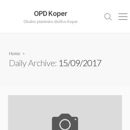
S
k
OPD Koper
i
S
M
Obalno planinsko društvo Koper
e
e
p
a
n
t
r
u
o
c
c
h
T
Home
>
o
o
Daily Archive:
15/09/2017
n
g
t
g
l
e
e
n
t