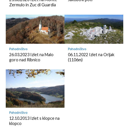
o
d
k
Zermulo in Zuc di Guardia
k
l
m
y
a
r
k
Pohodništvo
Pohodništvo
26.03.2023 Izlet na Malo
06.11.2022 Izlet na Orljak
goro nad Ribnico
(1106m)
Pohodništvo
12.10.2013 Izlet s klopce na
klopco