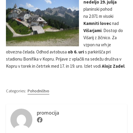
nedeljo 29. julija
S
O
R
planinski pohod
H
D
E
I
na 2.071 m visoki
D
F
Kamniti lovec
nad
D
I
Višarjami
. Dostop do
A
E
Višarij z žičnico. Za
T
D
E
D
vzpon na vrh je
A
obvezna čelada. Odhod avtobusa
ob 6. uri
s parkirišča pri
T
stadionu Bonifika v Kopru. Prijave z vplačili na sedežu društva v
E
Kopru v torek in četrtek med 17. in 19. uro. Izlet vodi
Alojz Zadel
.
Categories:
Pohodništvo
promocija
F
a
c