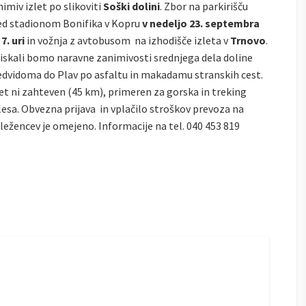
imiv izlet po slikoviti
Soški dolini
. Zbor na parkirišču
ed stadionom Bonifika v Kopru
v nedeljo 23. septembra
7. uri
in vožnja z avtobusom na izhodišče izleta v
Trnovo
.
iskali bomo naravne zanimivosti srednjega dela doline
edvidoma do Plav po asfaltu in makadamu stranskih cest.
let ni zahteven (45 km), primeren za gorska in treking
lesa. Obvezna prijava in vplačilo stroškov prevoza na
eležencev je omejeno. Informacije na tel. 040 453 819