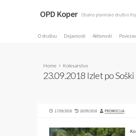
S
k
OPD Koper
Obalno planinsko društvo Ko
i
p
t
O društvu
Dejavnosti
Aktivnosti
Poveza
o
c
o
Home
>
Kolesarstvo
n
23.09.2018 Izlet po Soški 
t
e
n
t
P
17/09/2018
L
20/09/2018
A
PROMOCIJA
U
A
U
B
S
T
L
T
H
Ko
I
M
O