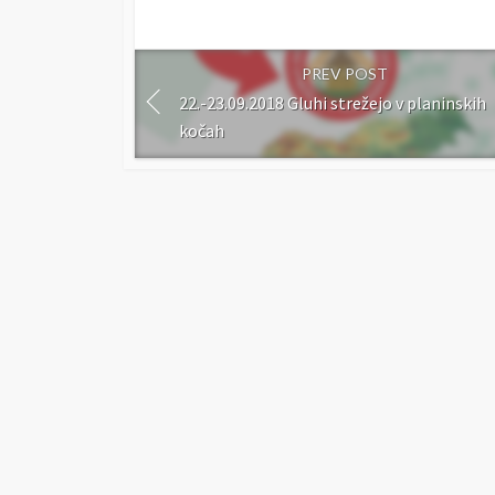
PREV POST
22.-23.09.2018 Gluhi strežejo v planinskih
kočah