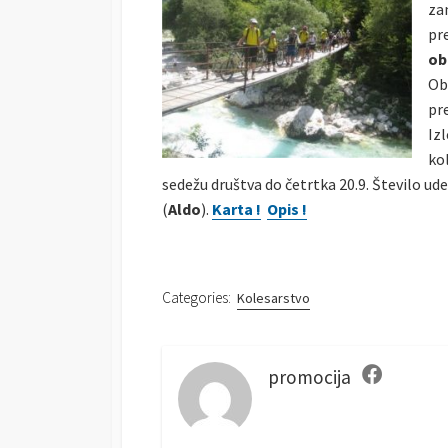
zan
S
O
R
pr
H
D
E
I
ob 
D
F
Ob
D
I
pr
A
E
Iz
T
D
E
D
ko
A
sedežu društva do četrtka 20.9. Število ud
T
(
Aldo
).
Karta !
Opis !
E
Categories:
Kolesarstvo
promocija
F
a
c
e