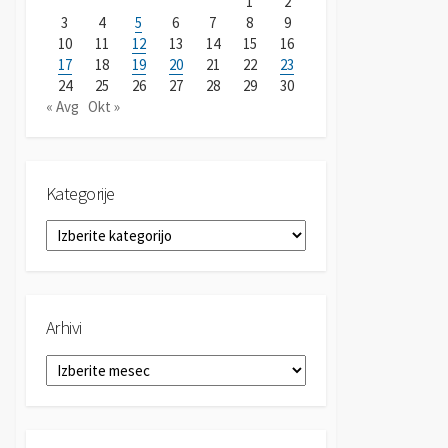
1
2
3
4
5
6
7
8
9
10
11
12
13
14
15
16
17
18
19
20
21
22
23
24
25
26
27
28
29
30
« Avg
Okt »
Kategorije
K
a
t
e
g
Arhivi
o
r
A
i
r
j
h
e
i