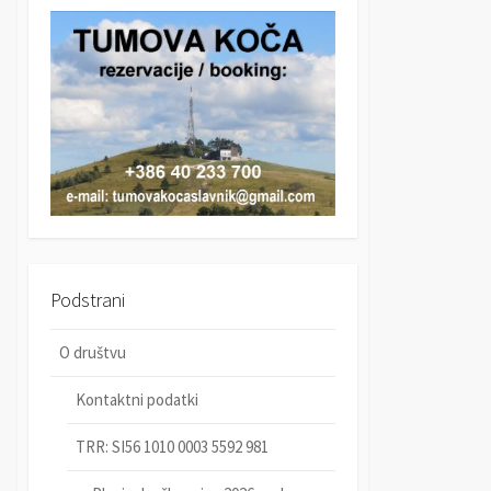
r
c
c
h
h
Podstrani
O društvu
Kontaktni podatki
TRR: SI56 1010 0003 5592 981