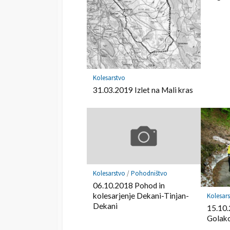
r
o
k
m
a
r
k
Kolesarstvo
31.03.2019 Izlet na Mali kras
Kolesarstvo
/
Pohodništvo
06.10.2018 Pohod in
kolesarjenje Dekani-Tinjan-
Kolesar
Dekani
15.10.
Golak