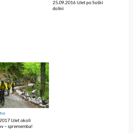
o
25.09.2016 Izlet po Soški
d
k
dolini
l
y
stvo
2017 Izlet okoli
ov – sprememba!