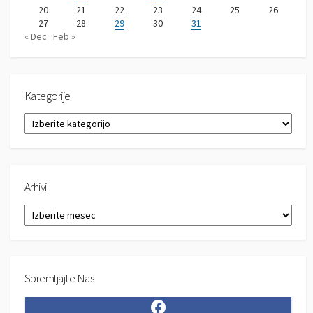
20
21
22
23
24
25
26
27
28
29
30
31
« Dec
Feb »
Kategorije
K
a
t
e
g
Arhivi
o
r
A
i
r
j
h
e
i
v
Spremljajte Nas
i
F