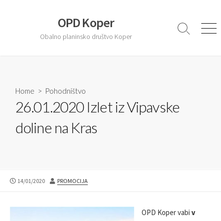
S
k
OPD Koper
i
S
M
Obalno planinsko društvo Koper
e
e
p
a
n
t
r
u
o
c
c
h
T
Home
>
Pohodništvo
o
o
26.01.2020 Izlet iz Vipavske
n
g
t
g
doline na Kras
l
e
e
n
t
P
14/01/2020
A
PROMOCIJA
U
U
B
T
L
H
OPD Koper vabi
v
I
O