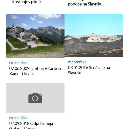
– kostanjev piknik
o
d
ponosa na Slavniku
k
k
l
m
y
a
r
k
Pohodništvo
Pohodništvo
03.01.2016 Srečanje na
07.06.2009 Izlet na Višarje in
Slavniku
Kamniti lovec
Pohodništvo
02.09.2018 Odprta meja
Golac – Vodice