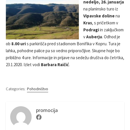
nedeljo, 26. januarja
S
R
na planinsko turo iz
H
E
Vipavske doline
na
D
Kras
, s pričetkom v
D
Podragi
in zaključkom
A
v
Auberju
. Odhod je
T
E
ob
8.00 uri
s parkirišča pred stadionom Bonifika v Kopru. Tura je
lahka, pohodne palice pa so vedno priporočljive. Skupne hoje bo
približno 4 ure. Informacije in prijave na sedežu društva do četrtka,
23.1.2020. Izlet vodi
Barbara Raičić
.
Categories:
Pohodništvo
promocija
F
a
c