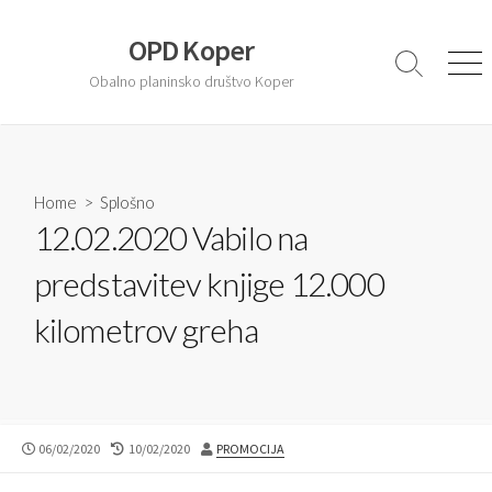
S
k
OPD Koper
i
S
M
Obalno planinsko društvo Koper
e
e
p
a
n
t
r
u
o
c
c
h
T
Home
>
Splošno
o
o
12.02.2020 Vabilo na
n
g
t
g
predstavitev knjige 12.000
l
e
e
n
kilometrov greha
t
P
06/02/2020
L
10/02/2020
A
PROMOCIJA
U
A
U
B
S
T