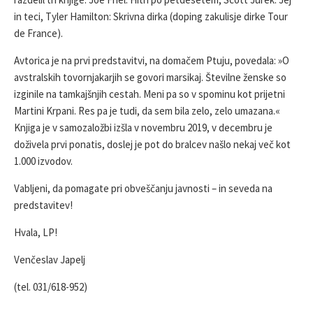
in teci, Tyler Hamilton: Skrivna dirka (doping zakulisje dirke Tour
de France).
Avtorica je na prvi predstavitvi, na domačem Ptuju, povedala: »O
avstralskih tovornjakarjih se govori marsikaj. Številne ženske so
izginile na tamkajšnjih cestah. Meni pa so v spominu kot prijetni
Martini Krpani. Res pa je tudi, da sem bila zelo, zelo umazana.«
Knjiga je v samozaložbi izšla v novembru 2019, v decembru je
doživela prvi ponatis, doslej je pot do bralcev našlo nekaj več kot
1.000 izvodov.
Vabljeni, da pomagate pri obveščanju javnosti – in seveda na
predstavitev!
Hvala, LP!
Venčeslav Japelj
(tel. 031/618-952)