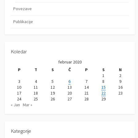
Povezave
Publikacije
Koledar
februar 2020
P
T
S
Č
P
S
N
1
2
3
4
5
6
7
8
9
10
11
12
13
14
15
16
17
18
19
20
21
22
23
24
25
26
27
28
29
« Jan
Mar »
Kategorije