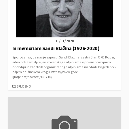
31/01/2020
In memoriam Sandi Blažina (1926-2020)
Sporočamo, da nas je zapustil Sandi Blažina, častni član OPD Koper,
eden od utemeljiteljev slovenskega alpinizma v prvem povojnem
obdobju in začetnik organiziranega alpinizma na obali. Pogreb bo v
ožjem družinskem krogu. https://www.gore-
ljudje.net/novosti/151716/
C
SPLOŠNO
A
T
E
G
O
R
I