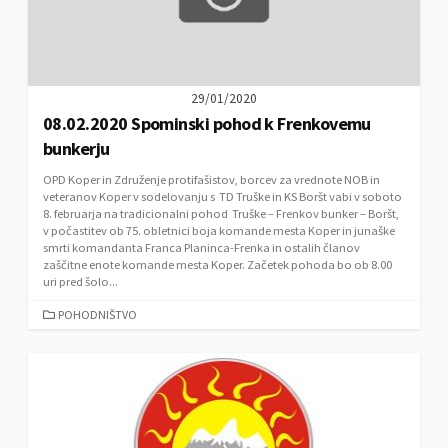
E
S
29/01/2020
08.02.2020 Spominski pohod k Frenkovemu
bunkerju
OPD Koper in Združenje protifašistov, borcev za vrednote NOB in
veteranov Koper v sodelovanju s TD Truške in KS Boršt vabi v soboto
8. februarja na tradicionalni pohod Truške – Frenkov bunker – Boršt,
v počastitev ob 75. obletnici boja komande mesta Koper in junaške
smrti komandanta Franca Planinca-Frenka in ostalih članov
zaščitne enote komande mesta Koper. Začetek pohoda bo ob 8.00
uri pred šolo...
C
POHODNIŠTVO
A
T
E
G
O
R
I