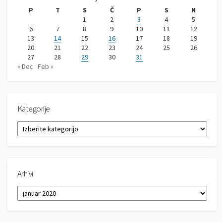
P
T
S
Č
P
S
N
1
2
3
4
5
6
7
8
9
10
11
12
13
14
15
16
17
18
19
20
21
22
23
24
25
26
27
28
29
30
31
« Dec
Feb »
Kategorije
K
a
t
e
g
Arhivi
o
r
A
i
r
j
h
e
i