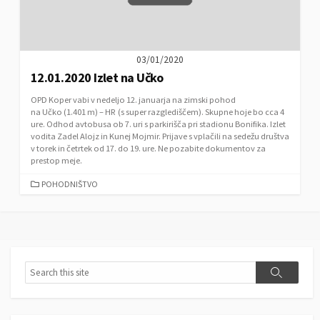
S
03/01/2020
12.01.2020 Izlet na Učko
OPD Koper vabi v nedeljo 12. januarja na zimski pohod
na Učko (1.401 m) – HR (s super razglediščem). Skupne hoje bo cca 4
ure. Odhod avtobusa ob 7. uri s parkirišča pri stadionu Bonifika. Izlet
vodita Zadel Alojz in Kunej Mojmir. Prijave s vplačili na sedežu društva
v torek in četrtek od 17. do 19. ure. Ne pozabite dokumentov za
prestop meje.
C
POHODNIŠTVO
A
T
E
G
O
R
S
S
I
e
e
E
a
a
S
r
r