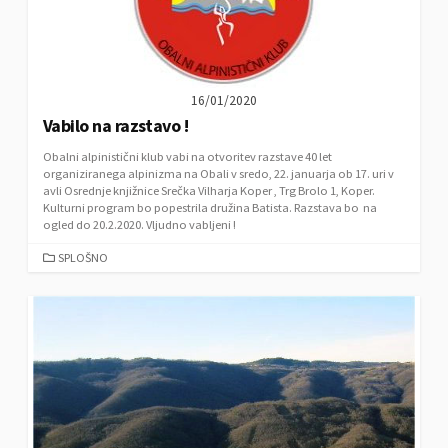
E
S
16/01/2020
Vabilo na razstavo !
Obalni alpinistični klub vabi na otvoritev razstave 40 let
organiziranega alpinizma na Obali v sredo, 22. januarja ob 17. uri v
avli Osrednje knjižnice Srečka Vilharja Koper , Trg Brolo 1, Koper.
Kulturni program bo popestrila družina Batista. Razstava bo na
ogled do 20.2.2020. Vljudno vabljeni !
C
SPLOŠNO
A
T
E
G
O
R
I
E
S