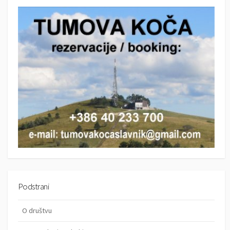
c
c
h
h
Podstrani
O društvu