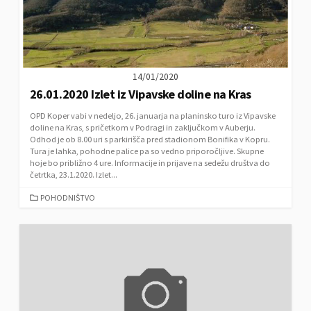
14/01/2020
26.01.2020 Izlet iz Vipavske doline na Kras
OPD Koper vabi v nedeljo, 26. januarja na planinsko turo iz Vipavske
doline na Kras, s pričetkom v Podragi in zaključkom v Auberju.
Odhod je ob 8.00 uri s parkirišča pred stadionom Bonifika v Kopru.
Tura je lahka, pohodne palice pa so vedno priporočljive. Skupne
hoje bo približno 4 ure. Informacije in prijave na sedežu društva do
četrtka, 23.1.2020. Izlet...
C
POHODNIŠTVO
A
T
E
G
O
R
I
E