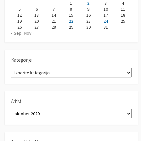
1
2
3
4
5
6
7
8
9
10
11
12
13
14
15
16
17
18
19
20
21
22
23
24
25
26
27
28
29
30
31
« Sep
Nov »
Kategorije
K
a
t
e
g
Arhivi
o
r
A
i
r
j
h
e
i
v