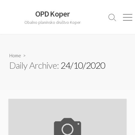
S
k
OPD Koper
i
S
M
Obalno planinsko društvo Koper
e
e
p
a
n
t
r
u
o
c
c
h
T
Home
>
o
o
Daily Archive:
24/10/2020
n
g
t
g
l
e
e
n
t