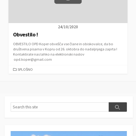
24/10/2020
Obvestilo !
OBVESTILO OPD Koper obvešča vse člane in obiskovalce, da bo
društvena pisarna v Kopru od 26. oktobra do nadaljnjega zaprta !
Kontaktirate nas lahko na elektronski naslov
opd.koper@gmail.com
C
SPLOŠNO
A
T
E
G
O
R
S
S
I
e
e
E
a
a
S
r
r
c
c
h