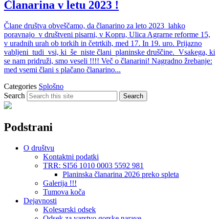
Članarina v letu 2023 !
Člane društva obveščamo, da članarino za leto 2023 lahko
poravnajo v društveni pisarni, v Kopru, Ulica Agrarne reforme 15,
v uradnih urah ob torkih in četrtkih, med 17. In 19. uro. Prijazno
vabljeni tudi vsi, ki še niste člani planinske druščine. Vsakega, ki
se nam pridruži, smo veseli !!!! Več o članarini! Nagradno žrebanje:
med vsemi člani s plačano članarino...
Categories
Splošno
Search
Search
Podstrani
O društvu
Kontaktni podatki
TRR: SI56 1010 0003 5592 981
Planinska članarina 2026 preko spleta
Galerija !!!
Tumova koča
Dejavnosti
Kolesarski odsek
Odsek za varstvo gorske narave