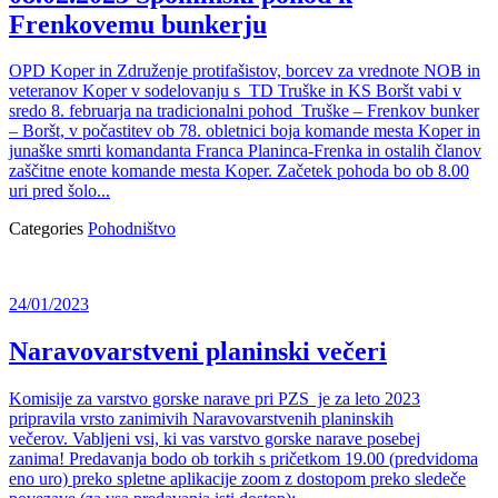
Frenkovemu bunkerju
OPD Koper in Združenje protifašistov, borcev za vrednote NOB in
veteranov Koper v sodelovanju s TD Truške in KS Boršt vabi v
sredo 8. februarja na tradicionalni pohod Truške – Frenkov bunker
– Boršt, v počastitev ob 78. obletnici boja komande mesta Koper in
junaške smrti komandanta Franca Planinca-Frenka in ostalih članov
zaščitne enote komande mesta Koper. Začetek pohoda bo ob 8.00
uri pred šolo...
Categories
Pohodništvo
24/01/2023
Naravovarstveni planinski večeri
Komisije za varstvo gorske narave pri PZS je za leto 2023
pripravila vrsto zanimivih Naravovarstvenih planinskih
večerov. Vabljeni vsi, ki vas varstvo gorske narave posebej
zanima! Predavanja bodo ob torkih s pričetkom 19.00 (predvidoma
eno uro) preko spletne aplikacije zoom z dostopom preko sledeče