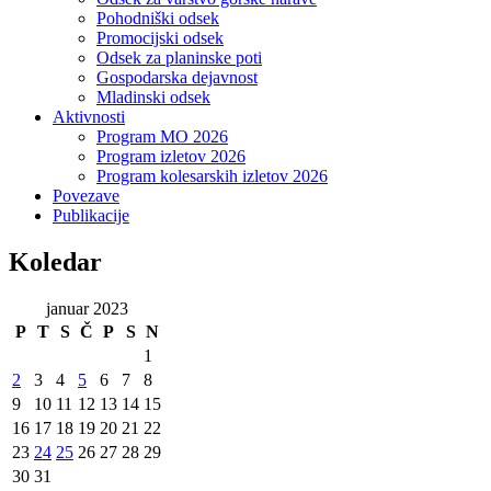
Pohodniški odsek
Promocijski odsek
Odsek za planinske poti
Gospodarska dejavnost
Mladinski odsek
Aktivnosti
Program MO 2026
Program izletov 2026
Program kolesarskih izletov 2026
Povezave
Publikacije
Koledar
januar 2023
P
T
S
Č
P
S
N
1
2
3
4
5
6
7
8
9
10
11
12
13
14
15
16
17
18
19
20
21
22
23
24
25
26
27
28
29
30
31