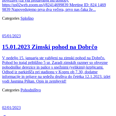
povezave (za vsa predavanja isti dostop):
https://us02web.zoom.us/j/82414699839 Meeting ID: 824 1469
9839 Napovedujemo prva dva večera, prvo nas čaka že...
Categories
Splošno
05/01/2023
15.01.2023 Zimski pohod na Dobrčo
V nedeljo 15. januarja ste vabljeni na zimski pohod na Dobrčo.
Pohod bo trajal približno 5 ur. Zaradi zimskih razmer so obvezne
pohodniške derezice in palice s snežnimi (velikimi) krpljicami.
Odhod iz parkirišča pri stadionu v Kopru ob 7.30, dodatne
informacije in prijave na sedežu društva do četrtka 12.1.2023. izlet
vodi Jasmina Pištan. Opis in zemljevid!
Categories
Pohodništvo
02/01/2023