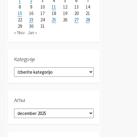
1
2
3
4
5
6
7
8
9
10
11
12
13
14
15
16
17
18
19
20
21
22
23
24
25
26
27
28
29
30
31
« Nov
Jan »
Kategorije
K
a
t
e
g
Arhivi
o
r
A
i
r
j
h
e
i