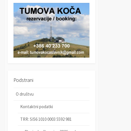
r
c
c
h
h
Podstrani
O društvu
Kontaktni podatki
TRR: SI56 1010 0003 5592 981