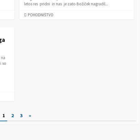
letos res pridni in nas je zato Božiček nagradil...
C
POHODNIŠTVO
A
T
E
ga
G
O
R
 na
I
i so
E
S
.
1
2
3
»