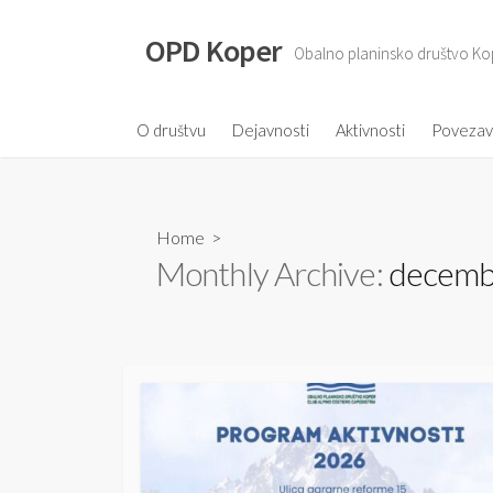
S
k
OPD Koper
Obalno planinsko društvo Ko
i
p
t
O društvu
Dejavnosti
Aktivnosti
Poveza
o
c
o
Home
>
n
Monthly Archive:
decemb
t
e
n
t