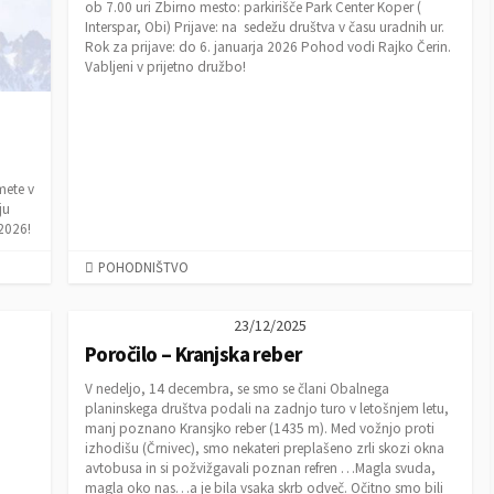
ob 7.00 uri Zbirno mesto: parkirišče Park Center Koper (
Interspar, Obi) Prijave: na sedežu društva v času uradnih ur.
Rok za prijave: do 6. januarja 2026 Pohod vodi Rajko Čerin.
Vabljeni v prijetno družbo!
mete v
ju
2026!
C
POHODNIŠTVO
A
T
23/12/2025
E
Poročilo – Kranjska reber
G
O
V nedeljo, 14 decembra, se smo se člani Obalnega
R
planinskega društva podali na zadnjo turo v letošnjem letu,
I
manj poznano Kransjko reber (1435 m). Med vožnjo proti
E
izhodišu (Črnivec), smo nekateri preplašeno zrli skozi okna
S
avtobusa in si požvižgavali poznan refren …Magla svuda,
magla oko nas…a je bila vsaka skrb odveč. Očitno smo bili