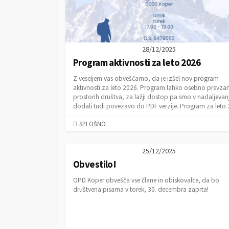
28/12/2025
Program aktivnosti za leto 2026
Z veseljem vas obveščamo, da je izšel nov program
aktivnosti za leto 2026. Program lahko osebno prevza
prostorih društva, za lažji dostop pa smo v nadaljevan
dodali tudi povezavo do PDF verzije. Program za leto 
C
SPLOŠNO
A
T
25/12/2025
E
Obvestilo!
G
O
OPD Koper obvešča vse člane in obiskovalce, da bo
R
društvena pisarna v torek, 30. decembra zaprta!
I
E
S