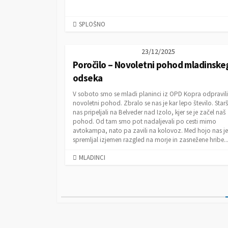
C
SPLOŠNO
A
T
23/12/2025
E
Poročilo – Novoletni pohod mladinske
G
O
odseka
R
V soboto smo se mladi planinci iz OPD Kopra odpravili
I
novoletni pohod. Zbralo se nas je kar lepo število. Starš
E
nas pripeljali na Belveder nad Izolo, kjer se je začel naš
S
pohod. Od tam smo pot nadaljevali po cesti mimo
avtokampa, nato pa zavili na kolovoz. Med hojo nas je
spremljal izjemen razgled na morje in zasnežene hribe..
C
MLADINCI
A
T
N
E
G
a
O
v
R