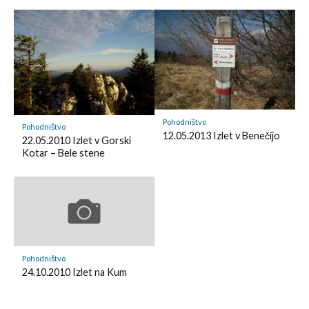
k
l
m
y
a
r
k
Pohodništvo
Pohodništvo
12.05.2013 Izlet v Benečijo
22.05.2010 Izlet v Gorski
Kotar – Bele stene
Pohodništvo
24.10.2010 Izlet na Kum