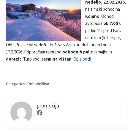
nedeljo, 22.02.2026
,
S
R
na zimski pohod na
H
E
Komno
. Odhod
D
avtobusa
ob 7:00
s
D
parkirišča pred Park
A
centrom (Interspar,
T
E
Obi). Prijave na sedežu društva v času uradnih ur do torka
17.2.2026. Priporočam uporabo
pohodnih palic
in majhnih
derezic
. Turo vodi
Jasmina Pištan
.
Opis poti!
Categories:
Pohodništvo
promocija
F
a
c
e