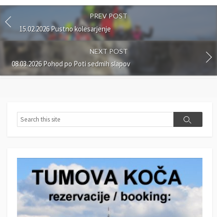
PREV POST
15.02.2026 Pustno kolesarjenje
NEXT POST
08.03.2026 Pohod po Poti sedmih slapov
S
S
e
e
a
a
r
r
c
c
h
h