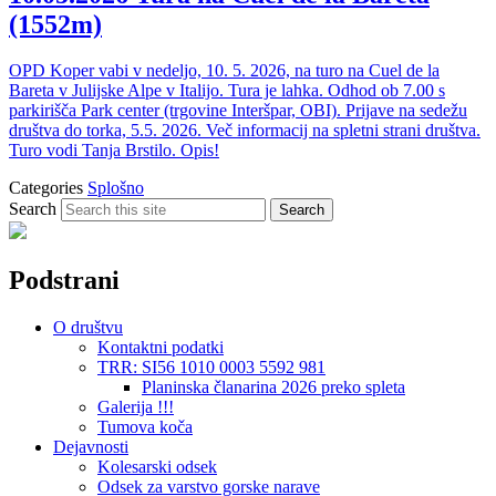
(1552m)
OPD Koper vabi v nedeljo, 10. 5. 2026, na turo na Cuel de la
Bareta v Julijske Alpe v Italijo. Tura je lahka. Odhod ob 7.00 s
parkirišča Park center (trgovine Interšpar, OBI). Prijave na sedežu
društva do torka, 5.5. 2026. Več informacij na spletni strani društva.
Turo vodi Tanja Brstilo. Opis!
Categories
Splošno
Search
Search
Podstrani
O društvu
Kontaktni podatki
TRR: SI56 1010 0003 5592 981
Planinska članarina 2026 preko spleta
Galerija !!!
Tumova koča
Dejavnosti
Kolesarski odsek
Odsek za varstvo gorske narave