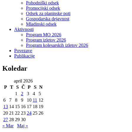
Pohodniški odsek
Promocijski odsek
Odsek za planinske poti
Gospodarska dejavnost
Mladinski odsek
Aktivnosti
Program MO 2026
Program izletov 2026
Program kolesarskih izletov 2026
Povezave
Publikacije
Koledar
april 2026
P
T
S
Č
P
S
N
1
2
3
4
5
6
7
8
9
10
11
12
13
14
15
16
17
18
19
20
21
22
23
24
25
26
27
28
29
30
« Mar
Maj »