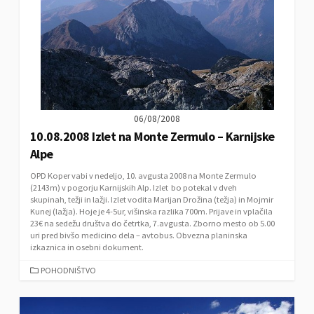
I
E
S
06/08/2008
10.08.2008 Izlet na Monte Zermulo – Karnijske
Alpe
OPD Koper vabi v nedeljo, 10. avgusta 2008 na Monte Zermulo
(2143m) v pogorju Karnijskih Alp. Izlet bo potekal v dveh
skupinah, težji in lažji. Izlet vodita Marijan Drožina (težja) in Mojmir
Kunej (lažja). Hoje je 4-5ur, višinska razlika 700m. Prijave in vplačila
23€ na sedežu društva do četrtka, 7.avgusta. Zborno mesto ob 5.00
uri pred bivšo medicino dela – avtobus. Obvezna planinska
izkaznica in osebni dokument.
C
POHODNIŠTVO
A
T
E