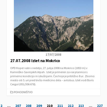
G
O
R
I
E
S
17/07/2008
27.07.2008 Izlet na Mokrico
OPD Koper vabi v nedeljo, 27. julija 2008 na Mokrico (1853 m) v
Kamniško-Savinjskih Alpah. Izlet je primeren za vse planince s
primerno kondicijo in izkušnjami. Čas hoje je približno 8 ur. Zborno
mesto ob 5. uri pred bivšo medicino dela – avtobus. Izlet vodi Boris
Cergol (051/306 678).
C
POHODNIŠTVO
A
T
N
2
…
207
208
209
210
211
212
213
…
227
E