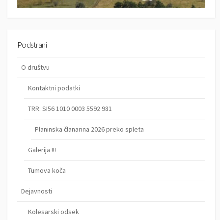
e
v
k
Podstrani
o
O društvu
v
Kontaktni podatki
TRR: SI56 1010 0003 5592 981
Planinska članarina 2026 preko spleta
Galerija !!!
Tumova koča
Dejavnosti
Kolesarski odsek