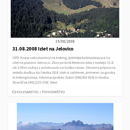
19/08/2008
31.08.2008 Izlet na Jelovico
OPD Koper vabi planince na treking, ljubitelje kolesarjenja pa na
izlet na planino Jelovico. Zbor pri bivši Medicini dela v nedeljo 31.8.
ob 5.00 in vožnja z avtobusom na Goško ravan. Obvezna prijava na
sedežu društva do četrtka 28.8. Izlet ni zahteven, primeren za gorska
in treking kolesa. Informacije Aldo Zubin (040/453 819) in Vladka
Stranščak (041/225-259). Slike:
C
KOLESARSTVO
/
POHODNIŠTVO
A
T
E
G
O
R