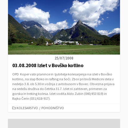
G
O
R
I
E
S
25/07/2008
03.08.2008 Izlet v Bovško kotlino
OPD Koper vabi planince in ljubitelje kolesarjenja na izlet v Bovško
kotlino, na slap Boko in rafting na Soči. Zbor pri bivši Medicini dela v
nedeljo 3.8. ob 5.30 in vožnja z avtobusom v Bovec. Obvezna prijava
na sedežu društva do četrtka 31.7. Izlet ni zahteven, primeren za
gorska in treking kolesa. Izlet vodita Aldo Zubin (040/453 819) in
Rajko Čerin (031/618-917).
C
KOLESARSTVO
/
POHODNIŠTVO
A
T
E