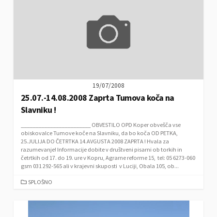
G
O
R
I
E
S
19/07/2008
25.07.-14.08.2008 Zaprta Tumova koča na
Slavniku !
________________________ OBVESTILO OPD Koper obvešča vse
obiskovalce Tumove koče na Slavniku, da bo koča OD PETKA,
25.JULIJA DO ČETRTKA 14.AVGUSTA 2008 ZAPRTA ! Hvala za
razumevanje! Informacije dobite v društveni pisarni ob torkih in
četrtkih od 17. do 19. ure v Kopru, Agrarne reforme 15, tel: 05 6273-060
gsm 031 292-565 ali v krajevni skuposti v Luciji, Obala 105, ob...
C
SPLOŠNO
A
T
E