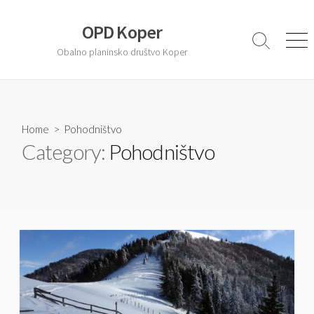
S
k
OPD Koper
i
S
M
Obalno planinsko društvo Koper
e
e
p
a
n
t
r
u
o
c
c
h
T
Home
> Pohodništvo
o
o
Category:
Pohodništvo
n
g
t
g
l
e
e
n
t