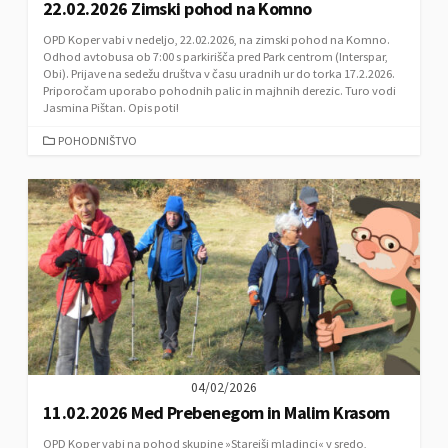
22.02.2026 Zimski pohod na Komno
OPD Koper vabi v nedeljo, 22.02.2026, na zimski pohod na Komno.
Odhod avtobusa ob 7:00 s parkirišča pred Park centrom (Interspar,
Obi). Prijave na sedežu društva v času uradnih ur do torka 17.2.2026.
Priporočam uporabo pohodnih palic in majhnih derezic. Turo vodi
Jasmina Pištan. Opis poti!
C
POHODNIŠTVO
A
T
E
G
O
R
I
E
S
04/02/2026
11.02.2026 Med Prebenegom in Malim Krasom
OPD Koper vabi na pohod skupine »Starejši mladinci« v sredo,