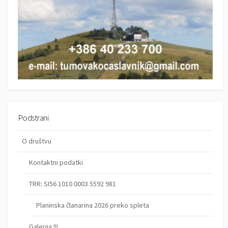
p
r
i
s
p
e
v
k
Podstrani
o
O društvu
v
Kontaktni podatki
TRR: SI56 1010 0003 5592 981
Planinska članarina 2026 preko spleta
Galerija !!!