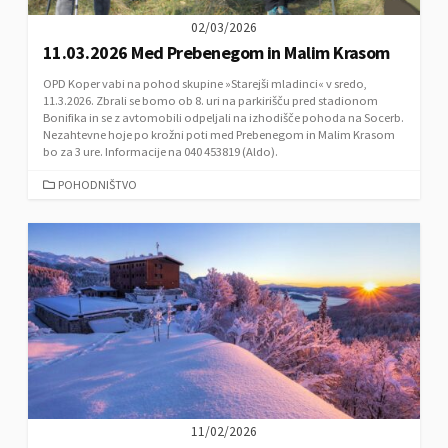
02/03/2026
11.03.2026 Med Prebenegom in Malim Krasom
OPD Koper vabi na pohod skupine »Starejši mladinci« v sredo,
11.3.2026. Zbrali se bomo ob 8. uri na parkirišču pred stadionom
Bonifika in se z avtomobili odpeljali na izhodišče pohoda na Socerb.
Nezahtevne hoje po krožni poti med Prebenegom in Malim Krasom
bo za 3 ure. Informacije na 040 453819 (Aldo).
C
POHODNIŠTVO
A
T
E
G
O
R
I
E
S
11/02/2026