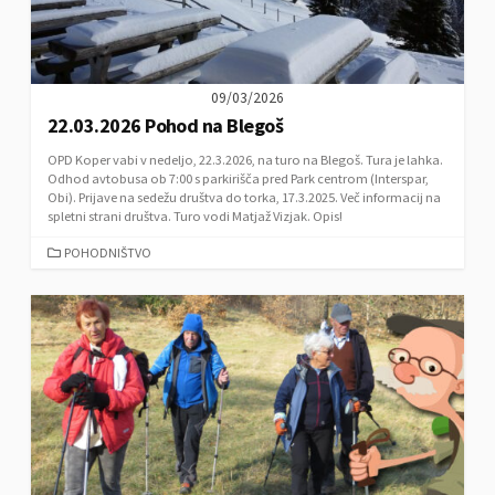
09/03/2026
22.03.2026 Pohod na Blegoš
OPD Koper vabi v nedeljo, 22.3.2026, na turo na Blegoš. Tura je lahka.
Odhod avtobusa ob 7:00 s parkirišča pred Park centrom (Interspar,
Obi). Prijave na sedežu društva do torka, 17.3.2025. Več informacij na
spletni strani društva. Turo vodi Matjaž Vizjak. Opis!
C
POHODNIŠTVO
A
T
E
G
O
R
I
E
S