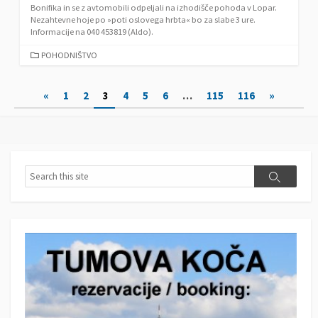
Bonifika in se z avtomobili odpeljali na izhodišče pohoda v Lopar.
Nezahtevne hoje po »poti oslovega hrbta« bo za slabe 3 ure.
Informacije na 040 453819 (Aldo).
C
POHODNIŠTVO
A
T
N
«
1
2
3
4
5
6
…
115
116
»
E
G
a
O
v
R
I
i
E
S
S
g
S
e
e
a
a
a
r
r
c
c
c
h
i
h
j
a