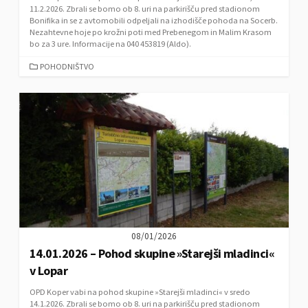
11.2.2026. Zbrali se bomo ob 8. uri na parkirišču pred stadionom
Bonifika in se z avtomobili odpeljali na izhodišče pohoda na Socerb.
Nezahtevne hoje po krožni poti med Prebenegom in Malim Krasom
bo za 3 ure. Informacije na 040 453819 (Aldo).
C
POHODNIŠTVO
A
T
E
G
O
R
I
E
S
08/01/2026
14.01.2026 – Pohod skupine »Starejši mladinci«
v Lopar
OPD Koper vabi na pohod skupine »Starejši mladinci« v sredo
14.1.2026. Zbrali se bomo ob 8. uri na parkirišču pred stadionom