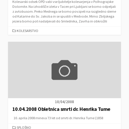
Kolesarski odsek OPD vabi vse ljubitelje kolesarjenja v Polhograjske
Dolomite. Na izhodišče izleta v Tacen pri Ljubljani se bomo odpeljali
z avtobusom. Preko Mednega se bomo povzpeli na razgledno sleme
od Katarine do Sv. Jakoba in se spustili v Medvode. Mimo Zbiljskega
jezera bomo pot nadaljevali do Smlednika, Zavrha in obkrožili
C
KOLESARSTVO
A
T
E
G
O
R
I
E
S
10/04/2008
10.04.2008 Obletnica smrti dr. Henrika Tume
10. aprila 2008 mineva 73 let od smrti dr. Henrika Tume (1858
C
SPLOŠNO