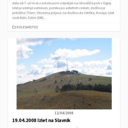
dela ob 7. uri in se z avtobusom odpeljali na izhodišče poti v Oglej.
Izlet je srednje zahteven, poteka po asfaltnih cestah, dolžina je
približno 75 km. Obvezna prijava na društvu do četrtka, 8.maja. Izlet
vodi Aldo Zubin (040...
C
KOLESARSTVO
A
T
E
G
O
R
I
E
S
12/04/2008
19.04.2008 Izlet na Slavnik