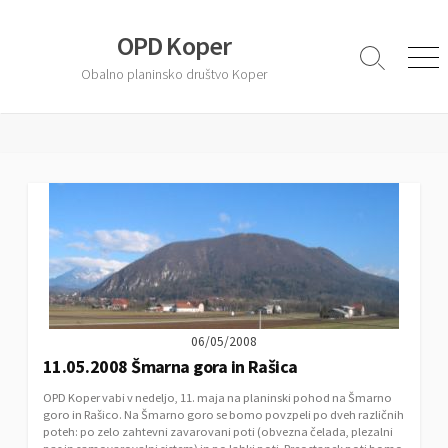
S
k
OPD Koper
i
S
M
Obalno planinsko društvo Koper
e
e
p
a
n
t
r
u
o
c
c
h
T
o
o
n
g
t
g
l
e
e
n
t
06/05/2008
11.05.2008 Šmarna gora in Rašica
OPD Koper vabi v nedeljo, 11. maja na planinski pohod na Šmarno
goro in Rašico. Na Šmarno goro se bomo povzpeli po dveh različnih
poteh: po zelo zahtevni zavarovani poti (obvezna čelada, plezalni