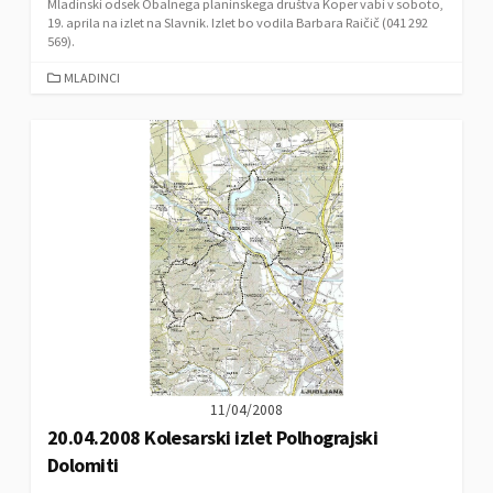
Mladinski odsek Obalnega planinskega društva Koper vabi v soboto,
19. aprila na izlet na Slavnik. Izlet bo vodila Barbara Raičič (041 292
569).
C
MLADINCI
A
T
E
G
O
R
I
E
S
11/04/2008
20.04.2008 Kolesarski izlet Polhograjski
Dolomiti