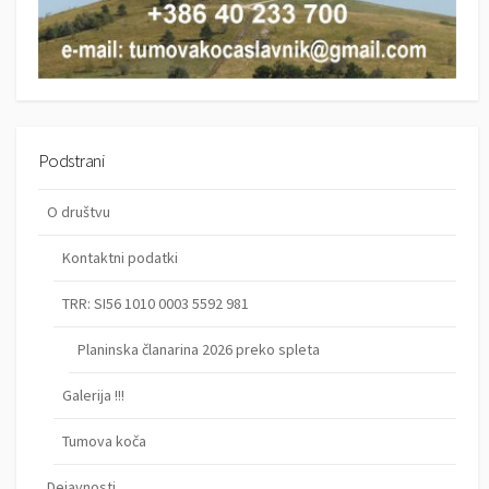
s
p
e
v
k
Podstrani
o
O društvu
v
Kontaktni podatki
TRR: SI56 1010 0003 5592 981
Planinska članarina 2026 preko spleta
Galerija !!!
Tumova koča
Dejavnosti