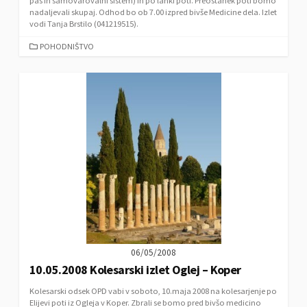
pas in samovarovalni sistem) in po lahki poti. Preostanek poti bomo
nadaljevali skupaj. Odhod bo ob 7.00 izpred bivše Medicine dela. Izlet
vodi Tanja Brstilo (041219515).
C
POHODNIŠTVO
A
T
E
G
O
R
I
E
S
06/05/2008
10.05.2008 Kolesarski izlet Oglej – Koper
Kolesarski odsek OPD vabi v soboto, 10.maja 2008 na kolesarjenje po
Elijevi poti iz Ogleja v Koper. Zbrali se bomo pred bivšo medicino