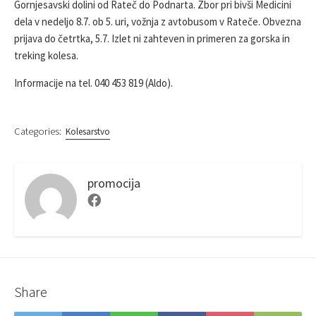
Gornjesavski dolini od Rateč do Podnarta. Zbor pri bivši Medicini
S
O
R
dela v nedeljo 8.7. ob 5. uri, vožnja z avtobusom v Rateče. Obvezna
H
D
E
I
prijava do četrtka, 5.7. Izlet ni zahteven in primeren za gorska in
D
F
treking kolesa.
D
I
A
E
Informacije na tel. 040 453 819 (Aldo).
T
D
E
D
A
Categories:
T
Kolesarstvo
E
promocija
F
a
c
e
b
o
o
Share
k