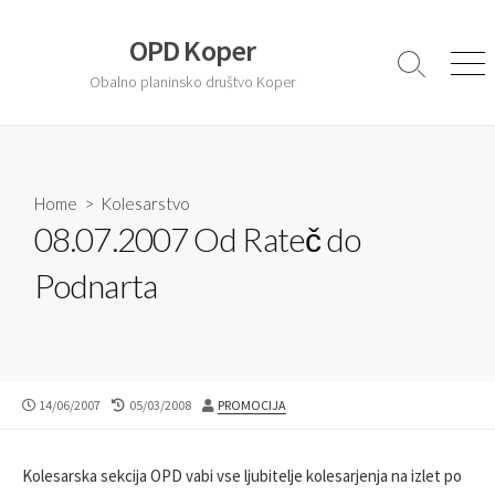
S
k
OPD Koper
i
S
M
Obalno planinsko društvo Koper
e
e
p
a
n
t
r
u
o
c
c
h
T
Home
>
Kolesarstvo
o
o
08.07.2007 Od Rateč do
n
g
t
g
Podnarta
l
e
e
n
t
P
14/06/2007
L
05/03/2008
A
PROMOCIJA
U
A
U
B
S
T
L
T
H
Kolesarska sekcija OPD vabi vse ljubitelje kolesarjenja na izlet po
I
M
O