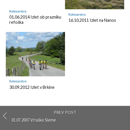
k
Kolesarstvo
Kolesarstvo
01.06.2014 Izlet ob prazniku
16.10.2011 Izlet na Nanos
refoška
Kolesarstvo
30.09.2012 Izlet v Brkine
PREV POST
01.07.2007 Vrtaško Sleme