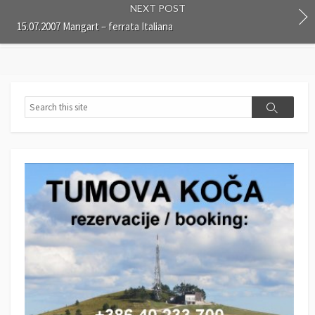
NEXT POST
15.07.2007 Mangart – ferrata Italiana
S
S
e
e
a
a
r
r
c
c
h
h