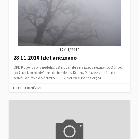
E
S
12/11/2010
28.11.2010 Izlet v neznano
OPD Koper vabi v nedeljo, 28. novembra na izlet v neznano. Odhod
ob 7. uri izpred bivše medicine dela v Kopru. Prijave z vplačili na
sedežu društva do četrtka 25.11. Izlet vodi Boris Cergol.
C
POHODNIŠTVO
A
T
E
G
O
R
I
E