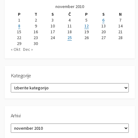
november 2010
P
T
S
Č
P
S
N
1
2
3
4
5
6
7
8
9
10
11
12
13
14
15
16
17
18
19
20
21
22
23
24
25
26
27
28
29
30
« Okt
Dec »
Kategorije
K
a
t
e
g
Arhivi
o
r
A
i
r
j
h