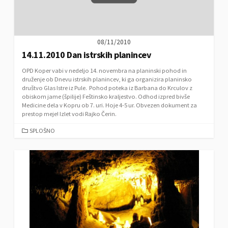
S
08/11/2010
14.11.2010 Dan istrskih planincev
OPD Koper vabi v nedeljo 14. novembra na planinski pohod in
druženje ob Dnevu istrskih planincev, ki ga organizira planinsko
društvo Glas Istre iz Pule. Pohod poteka iz Barbana do Krculov z
obiskom jame (špilije) Feštinsko kraljestvo. Odhod izpred bivše
Medicine dela v Kopru ob 7. uri. Hoje 4-5 ur. Obvezen dokument za
prestop meje! Izlet vodi Rajko Čerin.
C
SPLOŠNO
A
T
E
G
O
R
I
E
S