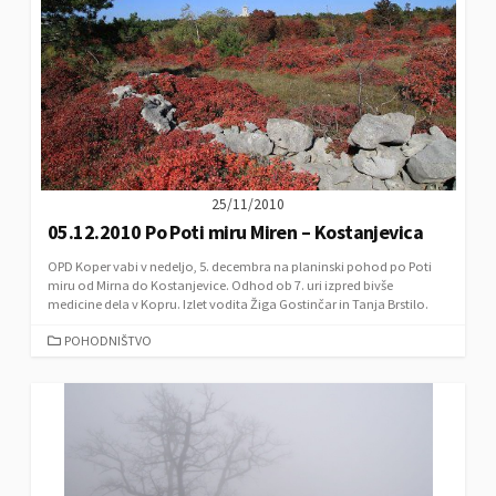
25/11/2010
05.12.2010 Po Poti miru Miren – Kostanjevica
OPD Koper vabi v nedeljo, 5. decembra na planinski pohod po Poti
miru od Mirna do Kostanjevice. Odhod ob 7. uri izpred bivše
medicine dela v Kopru. Izlet vodita Žiga Gostinčar in Tanja Brstilo.
C
POHODNIŠTVO
A
T
E
G
O
R
I