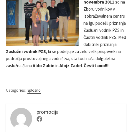
novembra 2011
so na
S
O
R
Zboru vodnikov v
H
D
E
I
Izobraževalnem centru
D
F
na Igu podelili priznanja
D
I
Zaslužni vodnik PZS in
A
E
Častni vodnik PZS. Med
T
D
E
D
dobitniki priznanja
A
Zaslužni vodnik PZS
, ki se podeljuje za zelo velik prispevek na
T
področju prostovoljnega vodništva, sta tudi naša dolgoletna
E
zaslužna člana
Aldo Zubin
in
Alojz Zadel
.
Čestitamo!!!
Categories:
Splošno
promocija
F
a
c