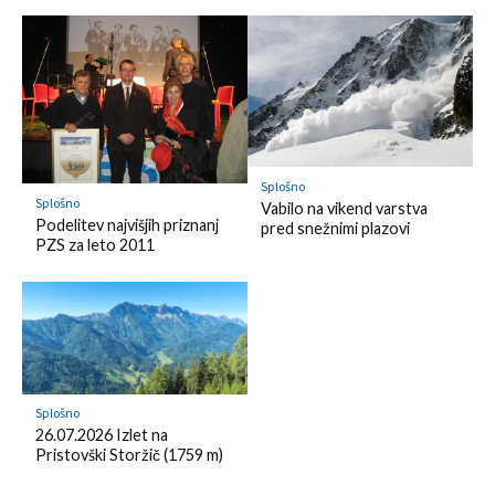
o
d
k
k
l
m
y
a
r
k
Splošno
Splošno
Vabilo na vikend varstva
Podelitev najvišjih priznanj
pred snežnimi plazovi
PZS za leto 2011
Splošno
26.07.2026 Izlet na
Pristovški Storžič (1759 m)