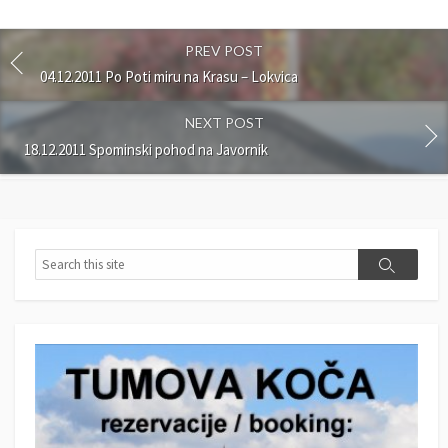
PREV POST
04.12.2011 Po Poti miru na Krasu – Lokvica
NEXT POST
18.12.2011 Spominski pohod na Javornik
S
S
e
e
a
a
r
r
c
c
h
h