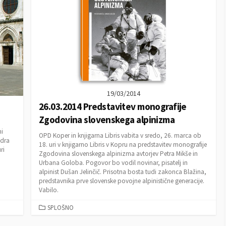
O
R
I
E
S
19/03/2014
26.03.2014 Predstavitev monografije
Zgodovina slovenskega alpinizma
ni
OPD Koper in knjigarna Libris vabita v sredo, 26. marca ob
edra
18. uri v knjigarno Libris v Kopru na predstavitev monografije
ri
Zgodovina slovenskega alpinizma avtorjev Petra Mikše in
Urbana Goloba. Pogovor bo vodil novinar, pisatelj in
alpinist Dušan Jelinčič. Prisotna bosta tudi zakonca Blažina,
predstavnika prve slovenske povojne alpinistične generacije.
Vabilo.
C
SPLOŠNO
A