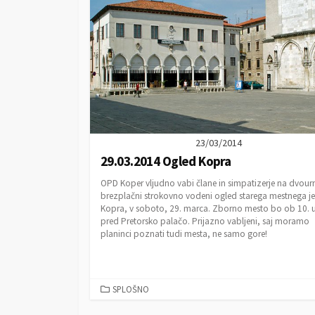
O
R
I
E
S
23/03/2014
29.03.2014 Ogled Kopra
OPD Koper vljudno vabi člane in simpatizerje na dvour
brezplačni strokovno vodeni ogled starega mestnega j
Kopra, v soboto, 29. marca. Zborno mesto bo ob 10. u
pred Pretorsko palačo. Prijazno vabljeni, saj moramo
planinci poznati tudi mesta, ne samo gore!
C
SPLOŠNO
A