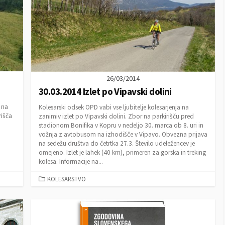
26/03/2014
30.03.2014 Izlet po Vipavski dolini
 na
Kolesarski odsek OPD vabi vse ljubitelje kolesarjenja na
rišča
zanimiv izlet po Vipavski dolini. Zbor na parkirišču pred
stadionom Bonifika v Kopru v nedeljo 30. marca ob 8. uri in
vožnja z avtobusom na izhodišče v Vipavo. Obvezna prijava
na sedežu društva do četrtka 27.3. Število udeležencev je
omejeno. Izlet je lahek (40 km), primeren za gorska in treking
kolesa. Informacije na...
C
KOLESARSTVO
A
T
E
G