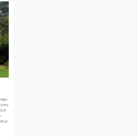
T
E
G
O
R
I
E
S
skega
e bomo
2014
o
et je