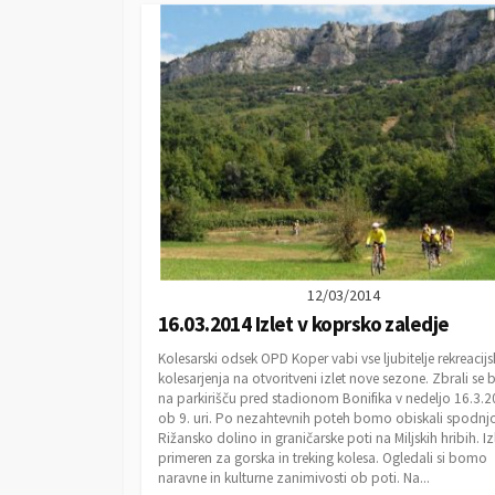
T
E
G
O
R
I
E
S
12/03/2014
16.03.2014 Izlet v koprsko zaledje
Kolesarski odsek OPD Koper vabi vse ljubitelje rekreacij
kolesarjenja na otvoritveni izlet nove sezone. Zbrali s
na parkirišču pred stadionom Bonifika v nedeljo 16.3.
ob 9. uri. Po nezahtevnih poteh bomo obiskali spodnj
Rižansko dolino in graničarske poti na Miljskih hribih. Izl
primeren za gorska in treking kolesa. Ogledali si bomo
naravne in kulturne zanimivosti ob poti. Na...