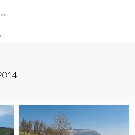
per
ve
 2014