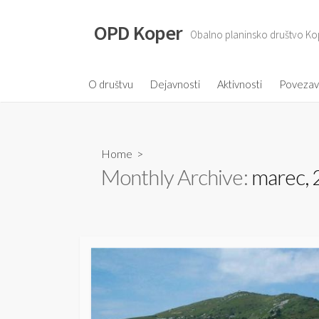
S
k
OPD Koper
Obalno planinsko društvo Ko
i
p
t
O društvu
Dejavnosti
Aktivnosti
Poveza
o
c
o
Home
>
n
Monthly Archive:
marec,
t
e
n
t