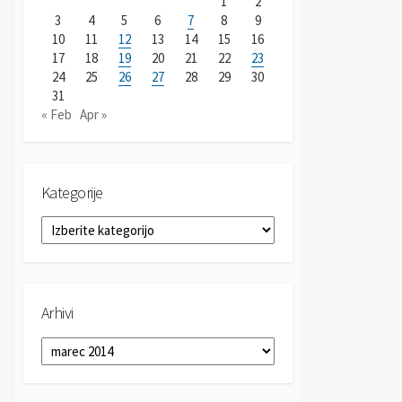
1
2
3
4
5
6
7
8
9
10
11
12
13
14
15
16
17
18
19
20
21
22
23
24
25
26
27
28
29
30
31
« Feb
Apr »
Kategorije
K
a
t
e
g
Arhivi
o
r
A
i
r
j
h
e