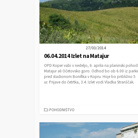
27/03/2014
06.04.2014 Izlet na Matajur
OPD Koper vabi v nedeljo, 6. aprila na planinski pohod
Matajur ali Očetovsko goro. Odhod bo ob 6.00 iz parki
pred stadionom Bonifika v Kopru. Hoje bo približno 5
ur. Prijave do četrtka, 3.4. Izlet vodi Vladka Stranščak.
C
POHODNIŠTVO
A
T
E
G