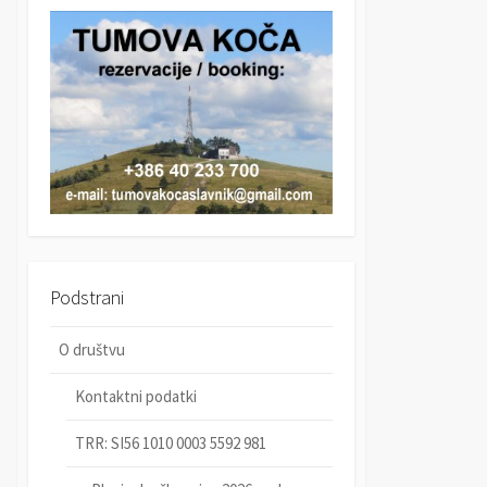
r
c
c
h
h
Podstrani
O društvu
Kontaktni podatki
TRR: SI56 1010 0003 5592 981