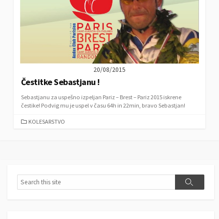
20/08/2015
Čestitke Sebastjanu !
Sebastjanu za uspešno izpeljan Pariz – Brest – Pariz 2015 iskrene
čestike! Podvig mu je uspel v času 64h in 22min, bravo Sebastjan!
C
KOLESARSTVO
A
T
E
G
O
R
S
S
I
e
e
E
a
a
S
r
r
c