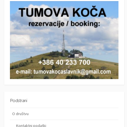
c
h
h
Podstrani
O društvu
Kontaktni podatki