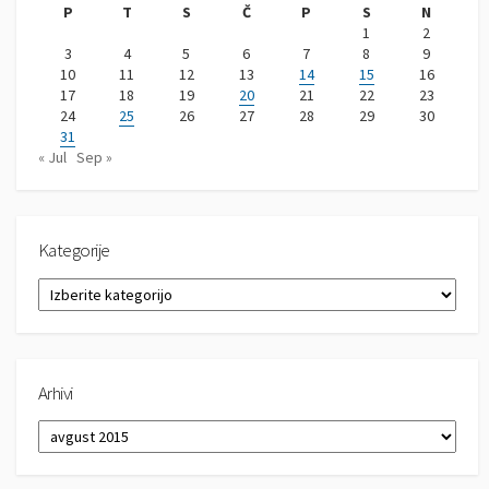
P
T
S
Č
P
S
N
1
2
3
4
5
6
7
8
9
10
11
12
13
14
15
16
17
18
19
20
21
22
23
24
25
26
27
28
29
30
31
« Jul
Sep »
Kategorije
K
a
t
e
g
Arhivi
o
r
A
i
r
j
h
e