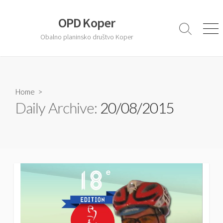
S
k
OPD Koper
i
S
M
Obalno planinsko društvo Koper
e
e
p
a
n
t
r
u
o
c
c
h
T
Home
>
o
o
Daily Archive:
20/08/2015
n
g
t
g
l
e
e
n
t