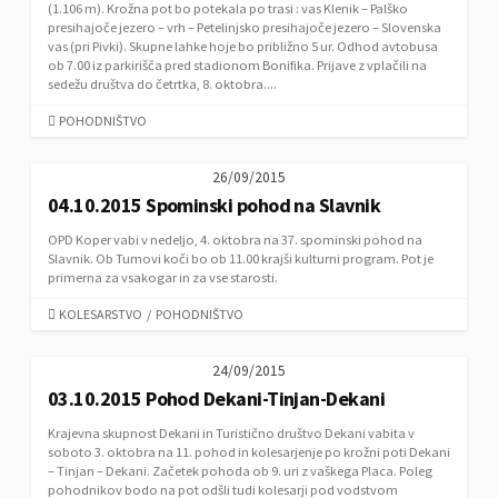
(1.106 m). Krožna pot bo potekala po trasi : vas Klenik – Palško
presihajoče jezero – vrh – Petelinjsko presihajoče jezero – Slovenska
vas (pri Pivki). Skupne lahke hoje bo približno 5 ur. Odhod avtobusa
ob 7.00 iz parkirišča pred stadionom Bonifika. Prijave z vplačili na
sedežu društva do četrtka, 8. oktobra....
C
POHODNIŠTVO
A
T
26/09/2015
E
04.10.2015 Spominski pohod na Slavnik
G
O
OPD Koper vabi v nedeljo, 4. oktobra na 37. spominski pohod na
R
Slavnik. Ob Tumovi koči bo ob 11.00 krajši kulturni program. Pot je
I
primerna za vsakogar in za vse starosti.
E
S
C
KOLESARSTVO
/
POHODNIŠTVO
A
T
24/09/2015
E
03.10.2015 Pohod Dekani-Tinjan-Dekani
G
O
Krajevna skupnost Dekani in Turistično društvo Dekani vabita v
R
soboto 3. oktobra na 11. pohod in kolesarjenje po krožni poti Dekani
I
– Tinjan – Dekani. Začetek pohoda ob 9. uri z vaškega Placa. Poleg
E
pohodnikov bodo na pot odšli tudi kolesarji pod vodstvom