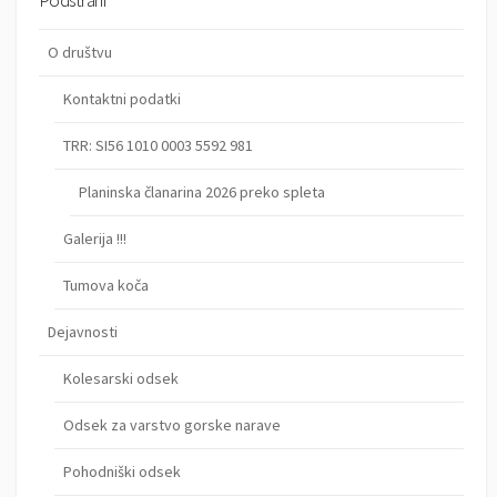
Podstrani
p
O društvu
r
i
Kontaktni podatki
s
TRR: SI56 1010 0003 5592 981
p
Planinska članarina 2026 preko spleta
e
Galerija !!!
v
k
Tumova koča
o
Dejavnosti
v
Kolesarski odsek
Odsek za varstvo gorske narave
Pohodniški odsek