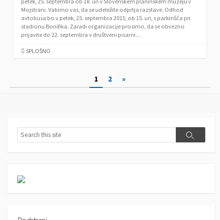
petek, 25. septembra ob 18. uri v Slovenskem planinskem muzeju v
E
Mojstrani. Vabimo vas, da se udeležite odprtja razstave. Odhod
S
avtobusa bo v petek, 25. septembra 2015, ob 15. uri, s parkirišča pri
stadionu Bonifika. Zaradi organizacije prosimo, da se obvezno
prijavite do 22. septembra v društveni pisarni...
C
SPLOŠNO
A
T
N
1
2
»
E
G
a
O
v
R
I
i
E
S
S
g
S
e
e
a
a
a
r
r
c
c
c
h
i
h
j
a