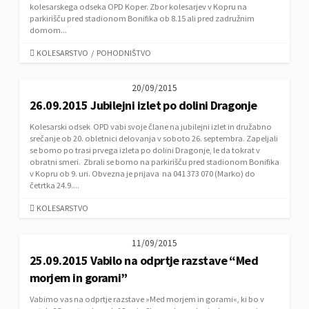
S
kolesarskega odseka OPD Koper. Zbor kolesarjev v Kopru na
parkirišču pred stadionom Bonifika ob 8.15 ali pred zadružnim
domom...
C
KOLESARSTVO
/
POHODNIŠTVO
A
T
20/09/2015
E
26.09.2015 Jubilejni izlet po dolini Dragonje
G
O
Kolesarski odsek OPD vabi svoje člane na jubilejni izlet in družabno
R
srečanje ob 20. obletnici delovanja v soboto 26. septembra. Zapeljali
I
se bomo po trasi prvega izleta po dolini Dragonje, le da tokrat v
E
obratni smeri. Zbrali se bomo na parkirišču pred stadionom Bonifika
S
v Kopru ob 9. uri. Obvezna je prijava na 041 373 070 (Marko) do
četrtka 24.9....
C
KOLESARSTVO
A
T
11/09/2015
E
25.09.2015 Vabilo na odprtje razstave “Med
G
O
morjem in gorami”
R
Vabimo vas na odprtje razstave »Med morjem in gorami«, ki bo v
I