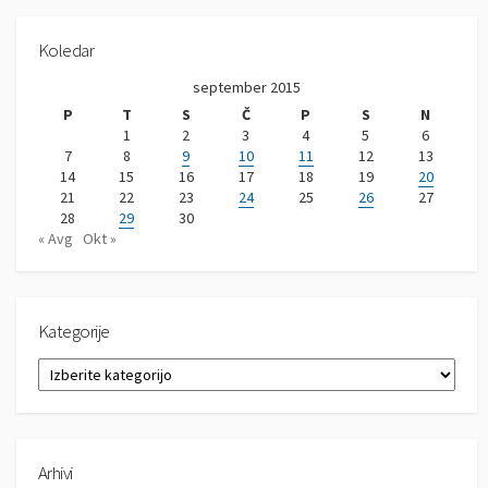
Koledar
september 2015
P
T
S
Č
P
S
N
1
2
3
4
5
6
7
8
9
10
11
12
13
14
15
16
17
18
19
20
21
22
23
24
25
26
27
28
29
30
« Avg
Okt »
Kategorije
K
a
t
e
g
Arhivi
o