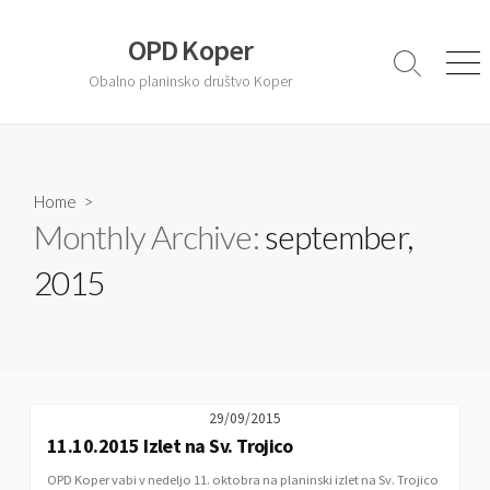
S
k
OPD Koper
i
S
M
Obalno planinsko društvo Koper
e
e
p
a
n
t
r
u
o
c
c
h
T
Home
>
o
o
Monthly Archive:
september,
n
g
t
g
2015
l
e
e
n
t
29/09/2015
11.10.2015 Izlet na Sv. Trojico
OPD Koper vabi v nedeljo 11. oktobra na planinski izlet na Sv. Trojico