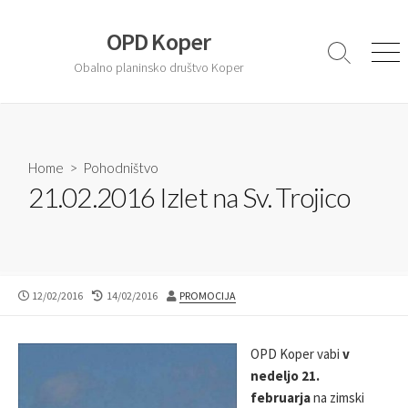
S
k
OPD Koper
i
S
M
Obalno planinsko društvo Koper
e
e
p
a
n
t
r
u
o
c
c
h
T
Home
>
Pohodništvo
o
o
21.02.2016 Izlet na Sv. Trojico
n
g
t
g
l
e
e
n
t
P
12/02/2016
L
14/02/2016
A
PROMOCIJA
U
A
U
B
S
T
L
T
H
OPD Koper vabi
v
I
M
O
nedeljo 21.
S
O
R
februarja
na zimski
H
D