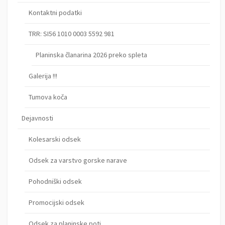
Kontaktni podatki
TRR: SI56 1010 0003 5592 981
Planinska članarina 2026 preko spleta
Galerija !!!
Tumova koča
Dejavnosti
Kolesarski odsek
Odsek za varstvo gorske narave
Pohodniški odsek
Promocijski odsek
Odsek za planinske poti