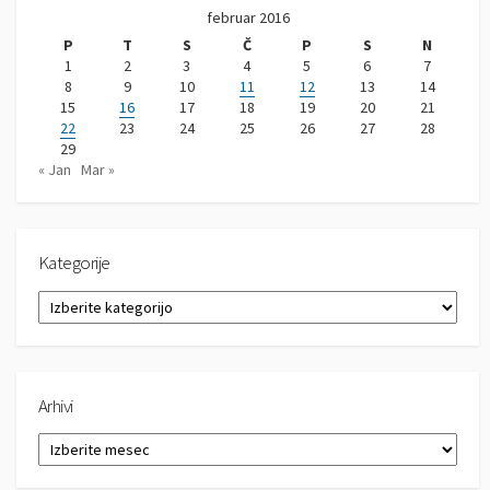
februar 2016
P
T
S
Č
P
S
N
1
2
3
4
5
6
7
8
9
10
11
12
13
14
15
16
17
18
19
20
21
22
23
24
25
26
27
28
29
« Jan
Mar »
Kategorije
K
a
t
e
g
Arhivi
o
r
A
i
r
j
h
e