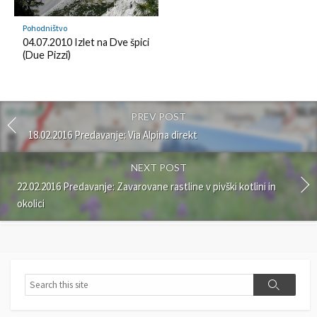
Pohodništvo
04.07.2010 Izlet na Dve špici
(Due Pizzi)
PREV POST
18.02.2016 Predavanje: Via Alpina direkt
NEXT POST
22.02.2016 Predavanje: Zavarovane rastline v pivški kotlini in
okolici
S
S
e
e
a