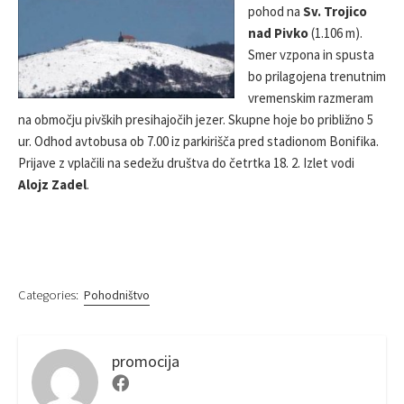
E
I
pohod na
Sv. Trojico
D
F
nad Pivko
(1.106 m).
D
I
Smer vzpona in spusta
A
E
bo prilagojena trenutnim
T
D
E
D
vremenskim razmeram
A
na območju pivških presihajočih jezer. Skupne hoje bo približno 5
T
ur. Odhod avtobusa ob 7.00 iz parkirišča pred stadionom Bonifika.
E
Prijave z vplačili na sedežu društva do četrtka 18. 2. Izlet vodi
Alojz Zadel
.
Categories:
Pohodništvo
promocija
F
a