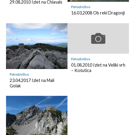
29.08.2010 Izlet na Chiavals
o
e
r
o
Pohodništvo
o
d
k
16.03.2008 Ob reki Dragonji
k
l
m
y
a
r
k
Pohodništvo
01.08.2010 Izlet na Veliki vrh
– Košutica
Pohodništvo
23.04.2017 Izlet na Mali
Golak