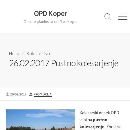
S
k
OPD Koper
i
S
M
Obalno planinsko društvo Koper
e
e
p
a
n
t
r
u
o
c
c
h
T
Home
>
Kolesarstvo
o
o
26.02.2017 Pustno kolesarjenje
n
g
t
g
l
e
e
n
t
P
20/02/2017
A
PROMOCIJA
U
U
B
T
L
H
Kolesarski odsek OPD
I
O
vabi na
pustno
S
R
kolesarjenje
. Zbrali se
H