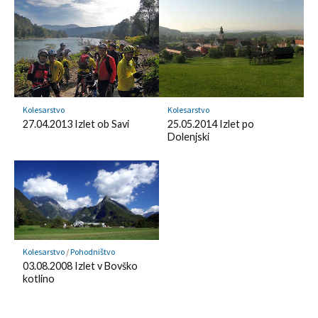
m
y
a
r
k
Kolesarstvo
Kolesarstvo
27.04.2013 Izlet ob Savi
25.05.2014 Izlet po
Dolenjski
Kolesarstvo
/
Pohodništvo
03.08.2008 Izlet v Bovško
kotlino