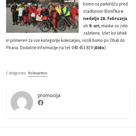
E
bomo na parkirišču pred
D
stadionom Bonifika
v
D
nedeljo 26. februarja
A
ob
9. uri
, maske so zelo
T
E
zaželene. Izlet bo lahek
in primeren za vse kategorije kolesarjev, vozili bomo po Obali do
Pirana. Dodatne informacije na tel. 040 453 819 (
Aldo
).
Categories:
Kolesarstvo
promocija
F
a
c
e
b
o