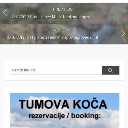
PREV POST
23.02.2017 Predavanje: Miljski hribi pod nogami
NEXT POST
05.03.2017 Izlet po poti sedmih slapov odpovedan !!!
S
S
e
e
a
a
r
r
c
c
h
h