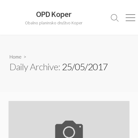
S
k
OPD Koper
i
S
M
Obalno planinsko društvo Koper
e
e
p
a
n
t
r
u
o
c
c
h
T
Home
>
o
o
Daily Archive:
25/05/2017
n
g
t
g
l
e
e
n
t