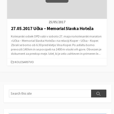
S
25/05/2017
27.05.2017 Učka – Memorial Slavka Hoteža
Kolesarski odsek OPD vabi v soboto 27. maja na kolesarski maraton
»Učka – Memorial Slavka Hoteža« na relaciji Koper – Učka – Koper.
Zbrali se bomo ob 6.30 pred kletjo Vina Koper. Po asfaltu bomo
prevozili 140 km in se povzpeli na 1400 m visoki vrh gore. Obvezen je
dokument za prestop meje. Izlet, ki je zelo zahteven in primeren le...
C
KOLESARSTVO
A
T
E
G
O
R
S
S
I
e
e
E
a
a
S
r
r
c